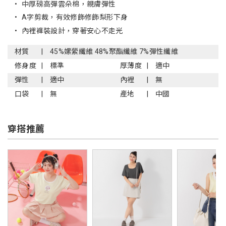
•
中厚磅高彈雲朵棉，親膚彈性
•
A字剪裁，有效修飾修飾梨形下身
•
內裡褲裝設計，穿著安心不走光
材質
45%嫘縈纖維 48%聚酯纖維 7%彈性纖維
修身度
標準
厚薄度
適中
彈性
適中
內裡
無
口袋
無
產地
中國
穿搭推薦