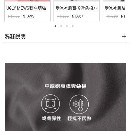
UGLY MEWS聯名萌貓
瞬涼冰肌百搭雲朵棉方
瞬涼冰肌貓掌
TEE
領TEE
背心
NT.790
NT.695
NT.690
NT.607
NT.590
NT.51
洗滌說明