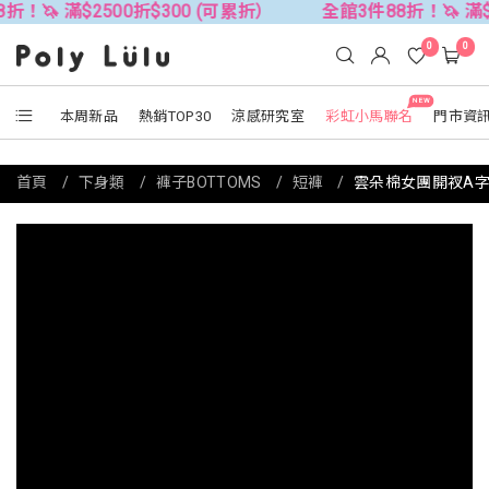
$2500折$300 (可累折）
全館3件88折！🦄 滿$2500折$
0
0
NEW
本周新品
熱銷TOP30
涼感研究室
彩虹小馬聯名
門市資
首頁
下身類
褲子BOTTOMS
短褲
雲朵棉女團開衩A