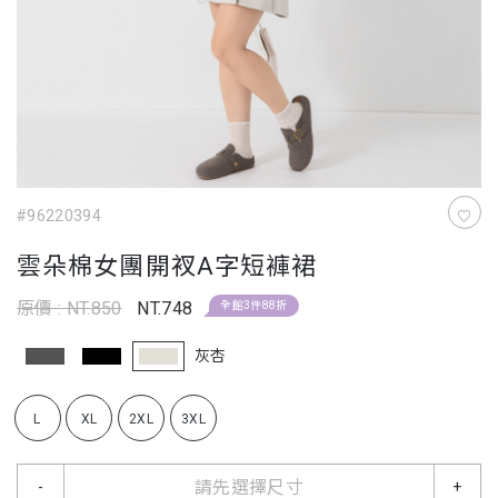
#96220394
雲朵棉女團開衩A字短褲裙
原價 : NT.850
NT.748
全館3件88折
灰杏
L
XL
2XL
3XL
請先選擇尺寸
-
+