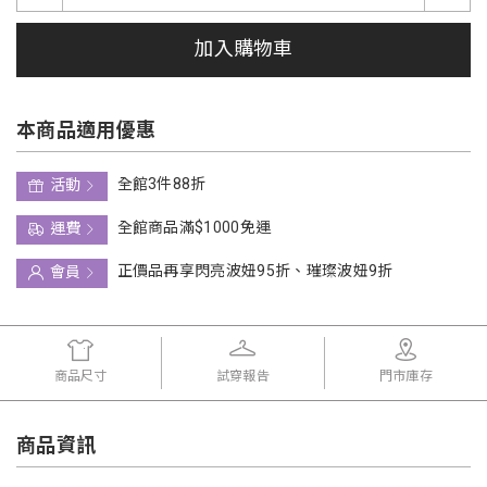
加入購物車
本商品適用優惠
全館3件88折
活動
全館商品滿$1000免運
運費
正價品再享閃亮波妞95折、璀璨波妞9折
會員
商品尺寸
試穿報告
門市庫存
商品資訊