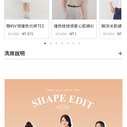
簡約V領撞色坑條TEE
撞色娃娃領愛心釦襯衫
瞬涼冰肌通勤
MISS
NT.650
NT.572
NT.690
NT.1
NT.850
NT.1
洗滌說明