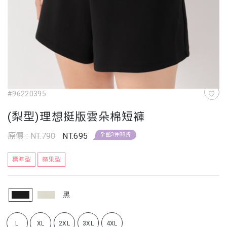
#96220395
(梨型)理想挺版雲朵棉短褲
原價 : NT.790
NT.695
全館3件88折
標準型
蘋果型
黑
L
XL
2XL
3XL
4XL