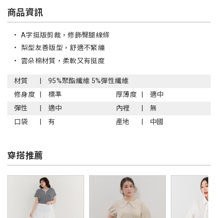
商品資訊
•
A字挺版剪裁，修飾臀腿線條
•
梨型友善版型，舒適不緊繃
•
雲朵棉材質，柔軟又有挺度
材質
95%聚酯纖維 5%彈性纖維
修身度
標準
厚薄度
適中
彈性
適中
內裡
無
口袋
有
產地
中國
穿搭推薦