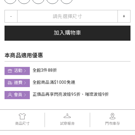
請先選擇尺寸
-
+
加入購物車
本商品適用優惠
全館3件88折
活動
全館商品滿$1000免運
運費
正價品再享閃亮波妞95折、璀璨波妞9折
會員
商品尺寸
試穿報告
門市庫存