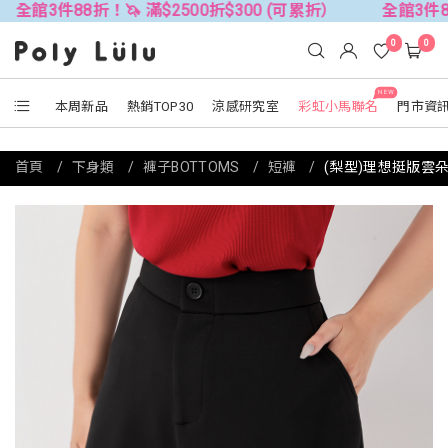
8折！🦄 滿$2500折$300 (可累折）
全館3件88折！🦄 滿
0
0
NEW
本周新品
熱銷TOP30
涼感研究室
彩虹小馬聯名
門市資
首頁
下身類
褲子BOTTOMS
短褲
(梨型)理想挺版雲