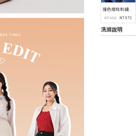
撞色櫻桃刺繡多
色圓領TEE
NT.650
NT.572
洗滌說明