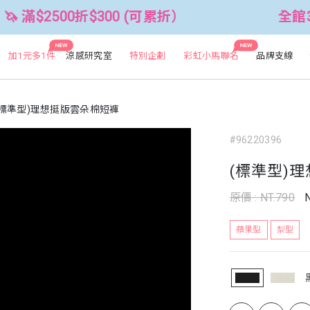
0折$300 (可累折）
全館3件88折！🦄 
NEW
NEW
加1元多1件
涼感研究室
特別企劃
彩虹小馬聯名
品牌支線
(標準型)理想挺版雲朵棉短褲
#96220396
(標準型)
原價 : NT.790
蘋果型
梨型