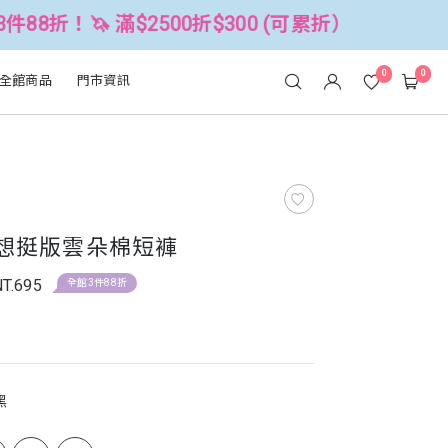
滿$2500折$300 (可累折）
全館3件8
0
0
全館商品
門市資訊
理想挺版雲朵棉短褲
NT.695
全館3件88折
黑