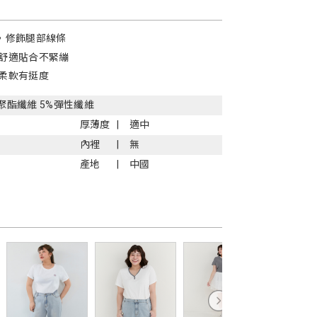
，修飾腿部線條
舒適貼合不緊繃
柔軟有挺度
%聚酯纖維 5%彈性纖維
厚薄度
適中
內裡
無
產地
中國