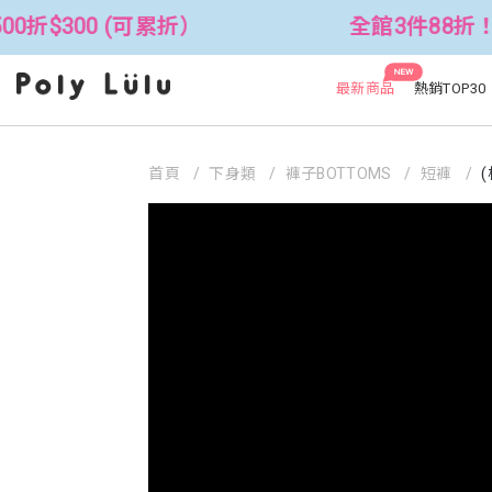
 (可累折）
全館3件88折！🦄 滿$250
NEW
最新商品
熱銷TOP30
首頁
下身類
褲子BOTTOMS
短褲