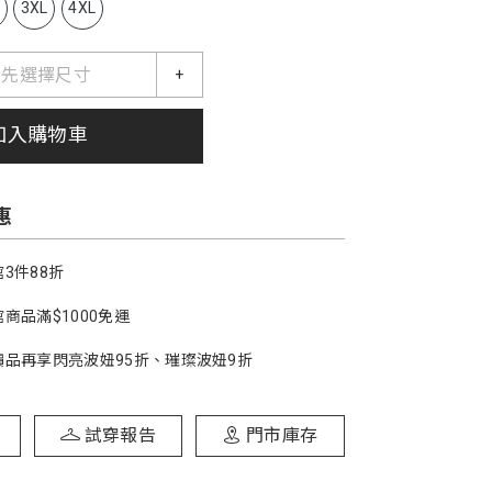
L
3XL
4XL
請先選擇尺寸
+
加入購物車
惠
3件88折
商品滿$1000免運
價品再享閃亮波妞95折、璀璨波妞9折
試穿報告
門市庫存