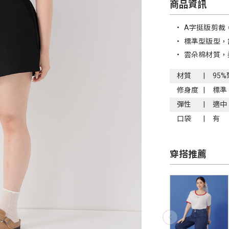
商品資訊
•
A字挺版剪裁
•
標準型版型，
•
雲朵棉材質，
材質
95
修身度
標準
彈性
適中
口袋
有
穿搭推薦