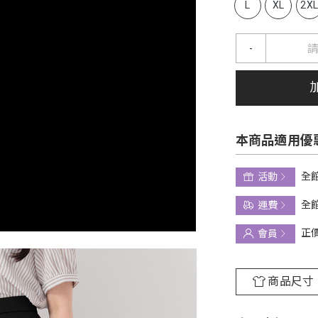
L
XL
2X
-
本商品適用優
全館
活動
全館
運費
正
會員
商品尺寸