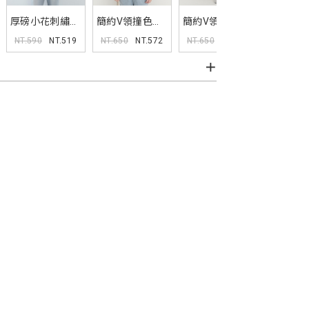
厚磅小花刺繡圓
簡約V領撞色坑
簡約V領撞色坑
瞬涼冰肌
領TEE
條TEE
條TEE
袖襯衫
NT.590
NT.519
NT.650
NT.572
NT.650
NT.572
NT.850