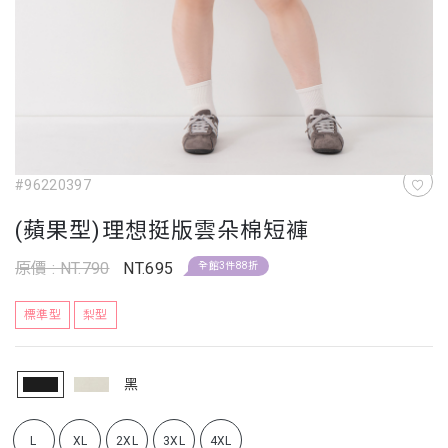
#96220397
(蘋果型)理想挺版雲朵棉短褲
原價 : NT.790
NT.695
全館3件88折
標準型
梨型
黑
L
XL
2XL
3XL
4XL