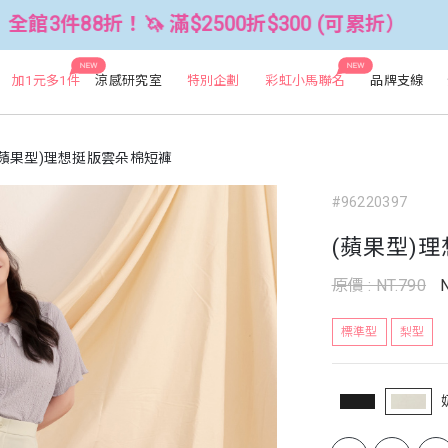
🦄 滿$2500折$300 (可累折）
全館
NEW
NEW
加1元多1件
涼感研究室
特別企劃
彩虹小馬聯名
品牌支線
(蘋果型)理想挺版雲朵棉短褲
#96220397
(蘋果型)
原價 : NT.790
標準型
梨型