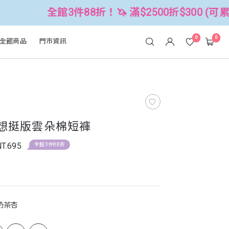
3件88折！🦄 滿$2500折$300 (可累折）
0
0
全館商品
門市資訊
理想挺版雲朵棉短褲
NT.695
全館3件88折
奶茶杏