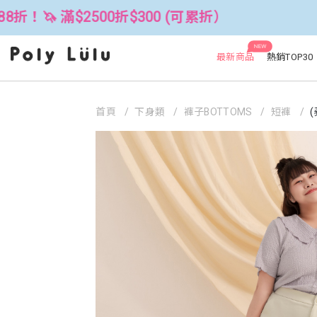
500折$300 (可累折）
全館3件88折！
NEW
最新商品
熱銷TOP30
首頁
下身類
褲子BOTTOMS
短褲