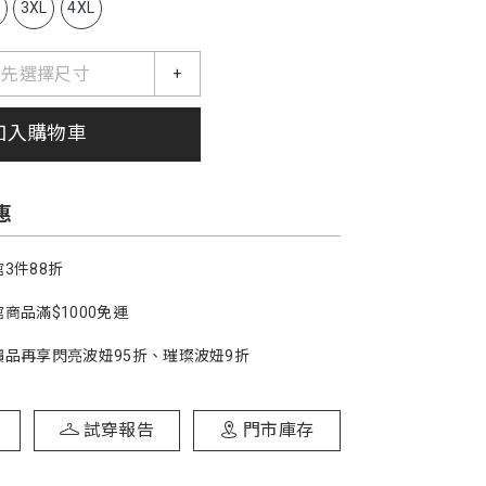
L
3XL
4XL
請先選擇尺寸
+
加入購物車
惠
3件88折
商品滿$1000免運
價品再享閃亮波妞95折、璀璨波妞9折
試穿報告
門市庫存