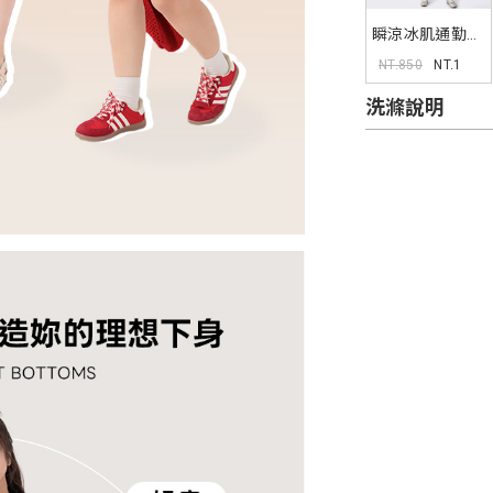
瞬涼冰肌通勤短
袖襯衫
NT.850
NT.1
洗滌說明