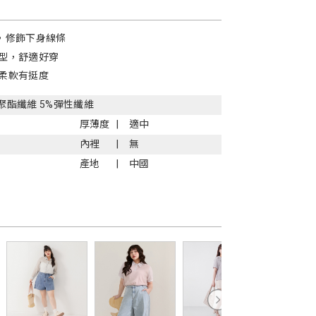
，修飾下身線條
型，舒適好穿
柔軟有挺度
%聚酯纖維 5%彈性纖維
厚薄度
適中
內裡
無
產地
中國