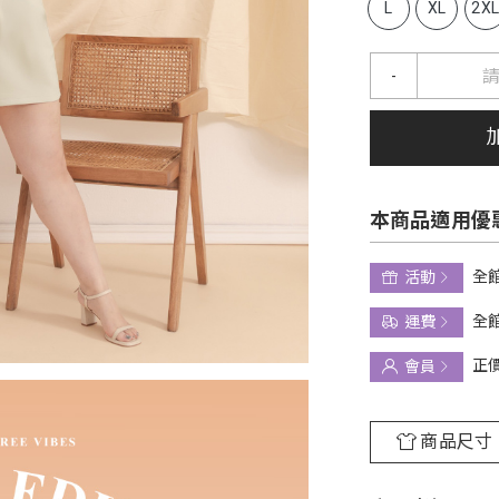
L
XL
2X
-
本商品適用優
全館
活動
全館
運費
正
會員
商品尺寸