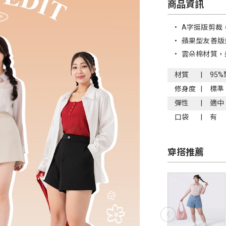
商品資訊
•
A字挺版剪裁
•
蘋果型友善版
•
雲朵棉材質，
材質
95
修身度
標準
彈性
適中
口袋
有
穿搭推薦