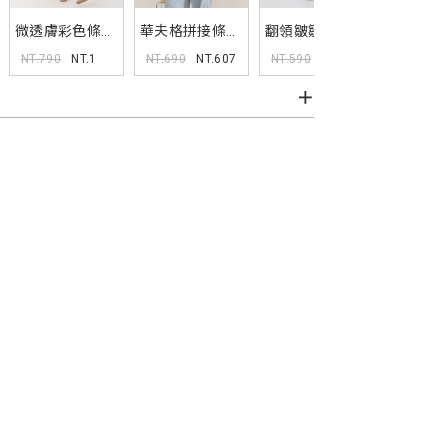
微透膚彩色條紋
華夫格拼接條紋
翻領皺皺假排釦
萊賽爾微
長袖襯衫
假兩件上衣
短袖上衣
坑條背心
NT.790
NT.1
NT.690
NT.607
NT.590
NT.519
NT.590