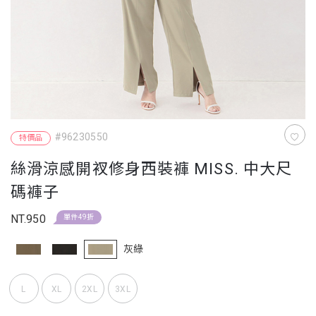
#96230550
特價品
絲滑涼感開衩修身西裝褲 MISS. 中大尺
碼褲子
NT.950
單件49折
灰綠
L
XL
2XL
3XL