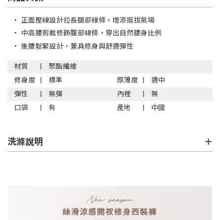
•
正面壓線設計拉長腿部線條，增添挺拔氣場
•
中高腰剪裁修飾腹部線條，穿出自然腰身比例
•
後腰鬆緊設計，兼具修身與舒適彈性
材質
聚酯纖維
修身度
標準
厚薄度
適中
彈性
無彈
內裡
無
口袋
有
產地
中國
洗滌說明