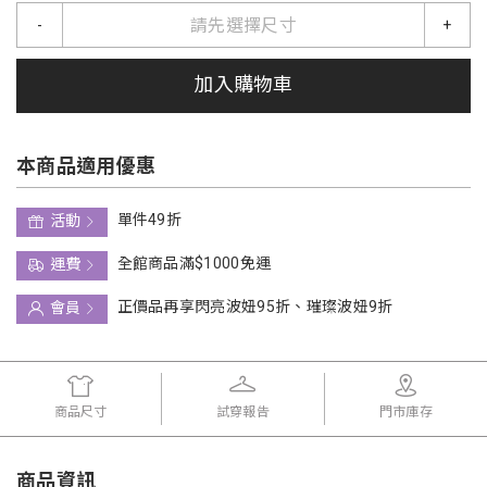
請先選擇尺寸
-
+
加入購物車
本商品適用優惠
單件49折
活動
全館商品滿$1000免運
運費
正價品再享閃亮波妞95折、璀璨波妞9折
會員
商品尺寸
試穿報告
門市庫存
商品資訊