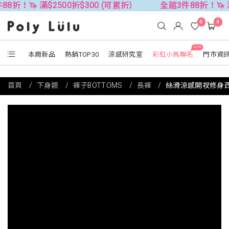
滿$2500折$300 (可累折）
全館3件88折！🦄 滿$2500折
0
0
NEW
本周新品
熱銷TOP30
涼感研究室
彩虹小馬聯名
門市資
首頁
下身類
褲子BOTTOMS
長褲
絲滑涼感開衩修身西裝