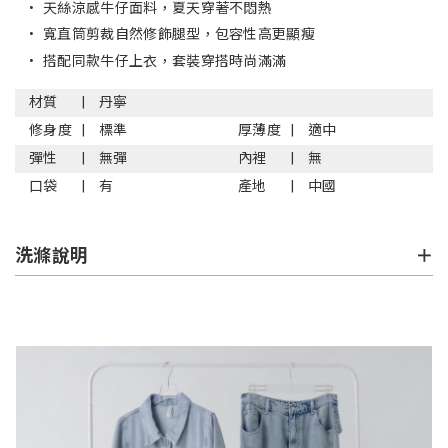
•
天絲涼感牛仔面料，夏天穿著不悶熱
•
寬直筒剪裁自然修飾腿型，包容性高更顯瘦
•
搭配同款牛仔上衣，套裝穿搭時尚滿滿
材質
丹寧
修身度
標準
厚薄度
適中
彈性
無彈
內裡
無
口袋
有
產地
中國
洗滌說明