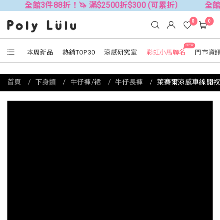
全館3件88折！🦄 滿$2500折$300 (可累折）
全館3件88折
0
0
NEW
本周新品
熱銷TOP30
涼感研究室
彩虹小馬聯名
門市資
首頁
下身類
牛仔褲/裙
牛仔長褲
萊賽爾涼感車線開衩