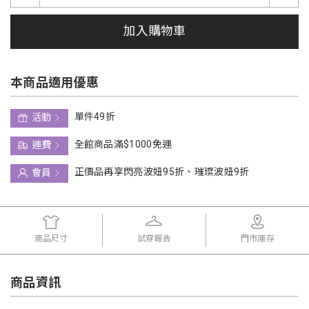
加入購物車
本商品適用優惠
單件49折
活動
全館商品滿$1000免運
運費
正價品再享閃亮波妞95折、璀璨波妞9折
會員
商品尺寸
試穿報告
門市庫存
商品資訊