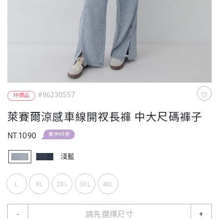
#96230557
特價品
萊賽爾涼感車線開衩長褲 中大尺碼褲子
NT.1090
單件49折
淺藍
L
XL
2XL
3XL
4XL
請先選擇尺寸
-
+