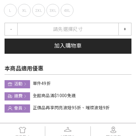
L
XL
2XL
3XL
4XL
請先選擇尺寸
-
+
加入購物車
本商品適用優惠
單件49折
活動
全館商品滿$1000免運
運費
正價品再享閃亮波妞95折、璀璨波妞9折
會員