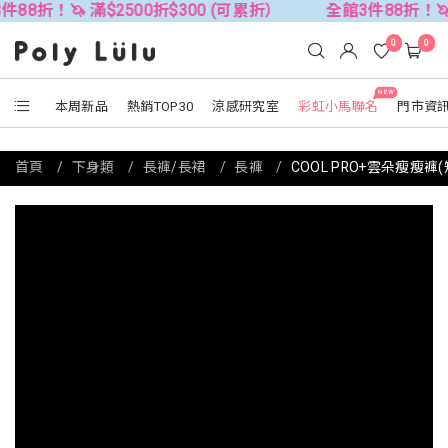
🦄 滿$2500折$300 (可累折）
全館3件88折！🦄 滿$25
0
0
NEW
本周新品
熱銷TOP30
涼感研究室
彩虹小馬聯名
門市資
首頁
下身類
長褲/長裙
長褲
COOL PRO+雲朵瘦瘦褲