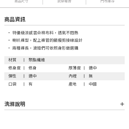
商品尺寸
試穿報告
門市庫存
商品資訊
•
特優級涼感雲朵棉布料，透氣不悶熱
•
喇叭褲型，配上褲管的顯瘦剪接線設計
•
兩種褲長，波妞們可依照身形做選購
材質
聚酯纖維
修身度
修身
厚薄度
適中
彈性
適中
內裡
無
口袋
有
產地
中國
洗滌說明