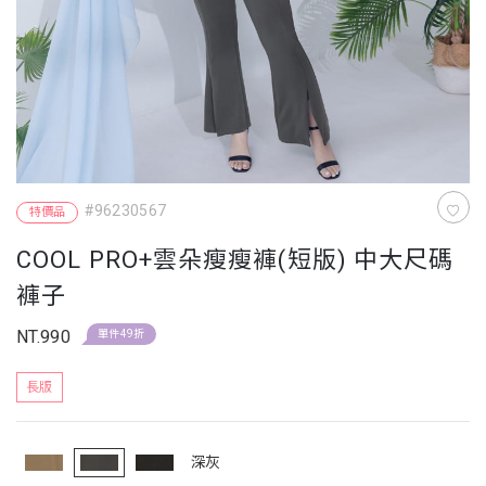
#96230567
特價品
COOL PRO+雲朵瘦瘦褲(短版) 中大尺碼
褲子
NT.990
單件49折
長版
深灰