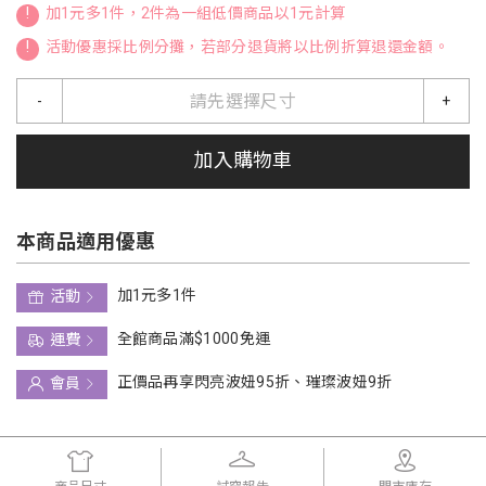
!
加1元多1件，2件為一組低價商品以1元計算
!
活動優惠採比例分攤，若部分退貨將以比例折算退還金額。
請先選擇尺寸
-
+
加入購物車
本商品適用優惠
加1元多1件
活動
全館商品滿$1000免運
運費
正價品再享閃亮波妞95折、璀璨波妞9折
會員