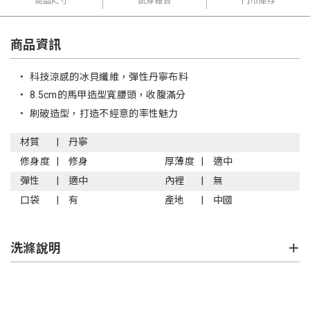
商品尺寸
試穿報告
門市庫存
商品資訊
•
科技涼感的冰貝纖維，彈性丹寧布料
•
8.5cm的馬甲造型寬腰頭，收腹滿分
•
刷破造型，打造不經意的率性魅力
材質
丹寧
修身度
修身
厚薄度
適中
彈性
適中
內裡
無
口袋
有
產地
中國
洗滌說明