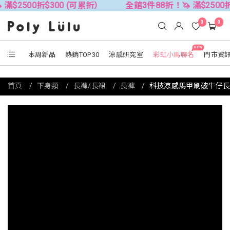
0折$300 (可累折）
全館3件88折！🦄 滿$2500折$300 
0
0
NEW
本周新品
熱銷TOP30
涼感研究室
彩虹小馬聯名
門市資
首頁
下身類
長褲/長裙
長褲
科技涼感馬甲刷破牛仔長