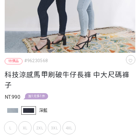
#96230568
特價品
科技涼感馬甲刷破牛仔長褲 中大尺碼褲
子
NT.990
加1元多1件
深藍
L
XL
2XL
3XL
4XL