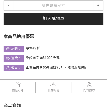
請先選擇尺寸
-
+
加入購物車
本商品適用優惠
單件49折
活動
全館商品滿$1000免運
運費
正價品再享閃亮波妞95折、璀璨波妞9折
會員
商品尺寸
試穿報告
門市庫存
商品資訊