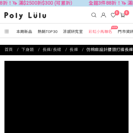
滿$2500折$300 (可累折）
全館3件88折！🦄 滿$2500折
0
0
NEW
本周新品
熱銷TOP30
涼感研究室
彩虹小馬聯名
門市資
首頁
下身類
長褲/長裙
長褲
仿棉麻設計腰頭打褶長褲 M