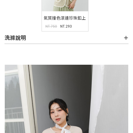
氣質撞色滾邊珍珠釦上
衣 MISS. 中大尺碼上衣
NT.750
NT.293
洗滌說明