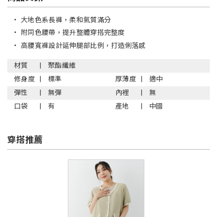
•
大地色系長褲，柔和氣質滿分
•
附同色腰帶，提升整體穿搭完整度
•
高腰寬褲設計延伸腿部比例，打造俐落感
材質
聚酯纖維
修身度
標準
厚薄度
適中
彈性
無彈
內裡
無
口袋
有
產地
中國
穿搭推薦