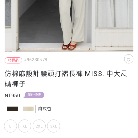
#96230578
特價品
仿棉麻設計腰頭打褶長褲 MISS. 中大尺
碼褲子
NT.950
單件49折
麻灰杏
L
XL
2XL
3XL