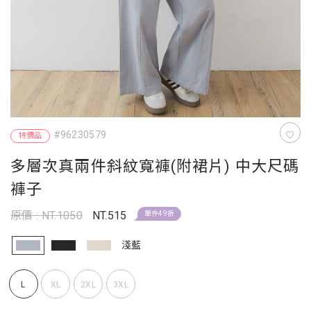
#96230579
特價品
多層次真兩件斜紋寬褲(附裙片) 中大尺碼
褲子
原價 : NT.1050
NT.515
單件49折
淺藍
L
XL
2XL
3XL