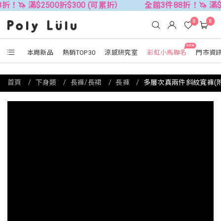
500折$300 (可累折）
全館3件88折！🦄 滿$2500折$30
0
0
NEW
本周新品
熱銷TOP30
涼感研究室
彩虹小馬聯名
門市資
首頁
下身類
長褲/長裙
長褲
多層次真兩件斜紋寬褲(附