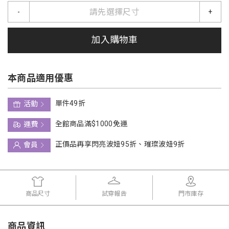
請先選擇尺寸
-
+
加入購物車
本商品適用優惠
單件49折
活動
全館商品滿$1000免運
運費
正價品再享閃亮波妞95折、璀璨波妞9折
會員
商品尺寸
試穿報告
門市庫存
商品資訊