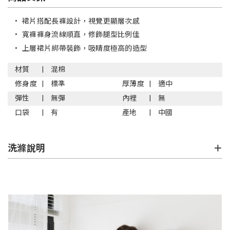
•
裙片搭配長褲設計，視覺更顯層次感
•
寬褲褲身流線順直，修飾腿型比例佳
•
上層裙片綁帶裝飾，吸睛度極高的造型
材質
混棉
修身度
標準
厚薄度
適中
彈性
無彈
內裡
無
口袋
有
產地
中國
洗滌說明