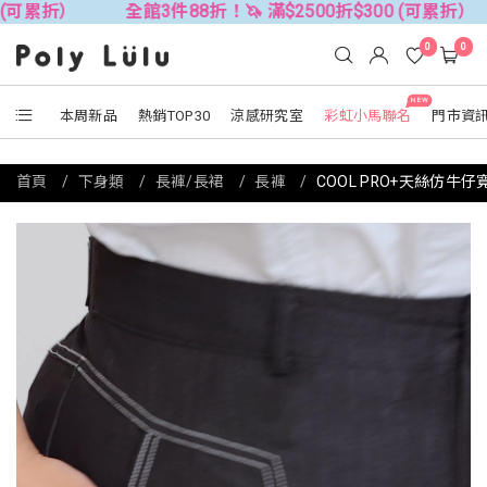
全館3件88折！🦄 滿$2500折$300 (可累折）
全館3件8
0
0
NEW
本周新品
熱銷TOP30
涼感研究室
彩虹小馬聯名
門市資
首頁
下身類
長褲/長裙
長褲
COOL PRO+天絲仿牛仔