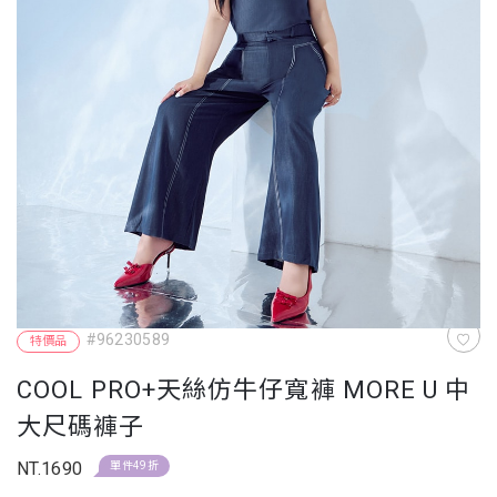
#96230589
特價品
COOL PRO+天絲仿牛仔寬褲 MORE U 中
大尺碼褲子
NT.1690
單件49折