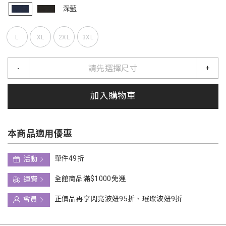
深藍
L
XL
2XL
3XL
請先選擇尺寸
-
+
加入購物車
本商品適用優惠
單件49折
活動
全館商品滿$1000免運
運費
正價品再享閃亮波妞95折、璀璨波妞9折
會員