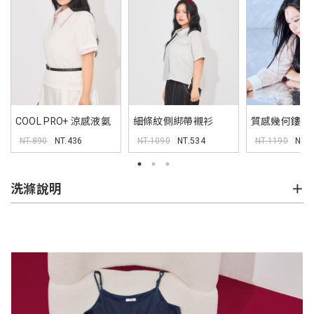
COOL PRO+ 涼感液氨
細條紋側綁帶襯衫
質感幾何鏤空
命定TEE MORE U 中大
MORE U 中大尺碼上衣
MORE U 中
NT.890
NT.436
NT.1090
NT.534
NT.1190
NT.5
尺碼上衣
洗滌說明