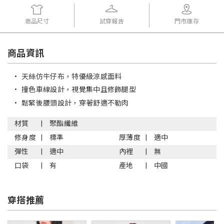
商品尺寸
試穿報告
門市庫存
商品資訊
•
天絲仿牛仔布，特優級涼感面料
•
撞色車線設計，視覺集中且修飾腿型
•
鬆緊後腰頭設計，穿著舒適不勒肉
材質
聚酯纖維
修身度
標準
厚薄度
適中
彈性
適中
內裡
無
口袋
有
產地
中國
穿搭推薦