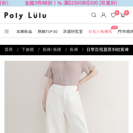
全館3件88折！🦄 滿$2500折$300 (可累折）
全館3件88
0
0
NEW
本周新品
熱銷TOP30
涼感研究室
彩虹小馬聯名
門市資
首頁
下身類
長褲/長裙
長褲
日常百搭直筒斜紋寬褲