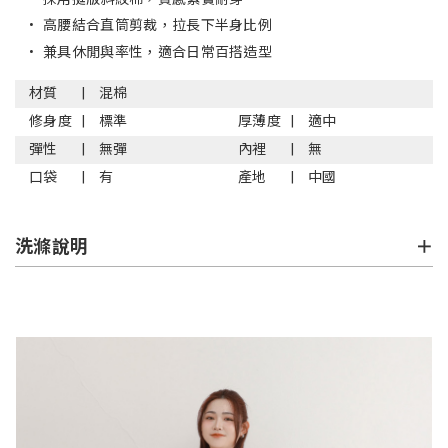
•
高腰結合直筒剪裁，拉長下半身比例
•
兼具休閒與率性，適合日常百搭造型
材質
混棉
修身度
標準
厚薄度
適中
彈性
無彈
內裡
無
口袋
有
產地
中國
洗滌說明