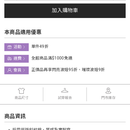
加入購物車
本商品適用優惠
單件49折
活動
全館商品滿$1000免運
運費
正價品再享閃亮波妞95折、璀璨波妞9折
會員
商品尺寸
試穿報告
門市庫存
商品資訊
•
採用挺版斜紋棉，質感紮實耐穿