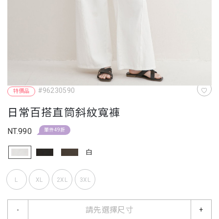
#96230590
特價品
日常百搭直筒斜紋寬褲
NT.990
單件49折
白
L
XL
2XL
3XL
請先選擇尺寸
-
+