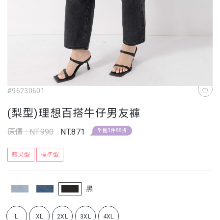
#96230601
(梨型)理想百搭牛仔男友褲
原價 : NT.990
NT.871
全館3件88折
蘋果型
標準型
黑
L
XL
2XL
3XL
4XL