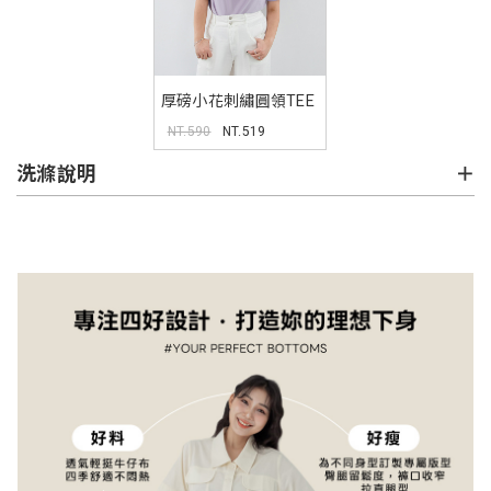
厚磅小花刺繡圓領TEE
NT.590
NT.519
洗滌說明