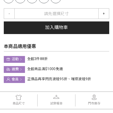
請先選擇尺寸
-
+
加入購物車
本商品適用優惠
全館3件88折
活動
全館商品滿$1000免運
運費
正價品再享閃亮波妞95折、璀璨波妞9折
會員
商品尺寸
試穿報告
門市庫存