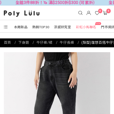
全館3件88折！🦄 滿$2500折$300 (可累折）
全館3件88折
0
0
NEW
本周新品
熱銷TOP30
涼感研究室
彩虹小馬聯名
門市資
首頁
下身類
牛仔褲/裙
牛仔長褲
(梨型)理想百搭牛