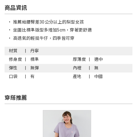
商品資訊
•
推薦給腰臀差30公分以上的梨型女孩
•
坐圍比標準版型多增加5cm，穿著更舒適
•
高透氣的輕挺牛仔，四季皆可穿
材質
丹寧
修身度
標準
厚薄度
適中
彈性
無彈
內裡
無
口袋
有
產地
中國
穿搭推薦