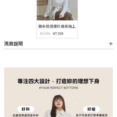
韓系微透膚針織長袖上
衣(附綁帶) MISS
NT.790
NT.308
洗滌說明