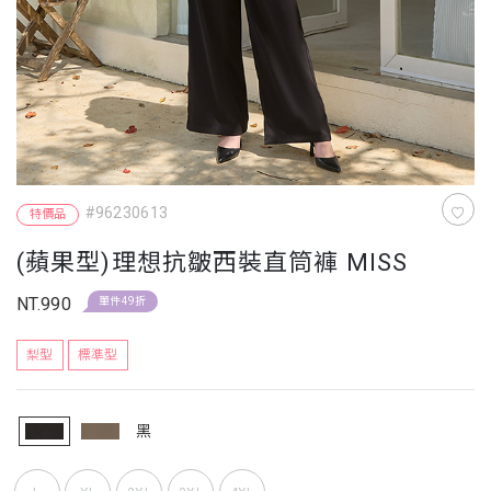
#96230613
特價品
(蘋果型)理想抗皺西裝直筒褲 MISS
NT.990
單件49折
梨型
標準型
黑