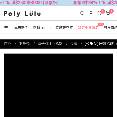
500折$300 (可累折）
全館3件88折！🦄 滿$2500折$30
0
0
NEW
本周新品
熱銷TOP30
涼感研究室
彩虹小馬聯名
門市資
首頁
下身類
褲子BOTTOMS
長褲
(蘋果型)理想抗皺西