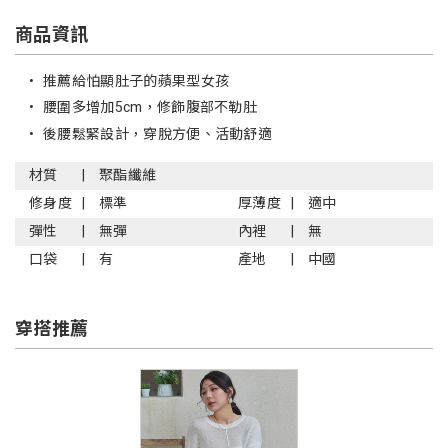
商品資訊
•
推薦給怕顯肚子的蘋果型女孩
•
腰圍多增加5cm，修飾腹部不勒肚
•
後腰鬆緊設計，穿脫方便、活動舒適
材質
聚酯纖維
修身度
標準
厚薄度
適中
彈性
無彈
內裡
無
口袋
有
產地
中國
穿搭推薦