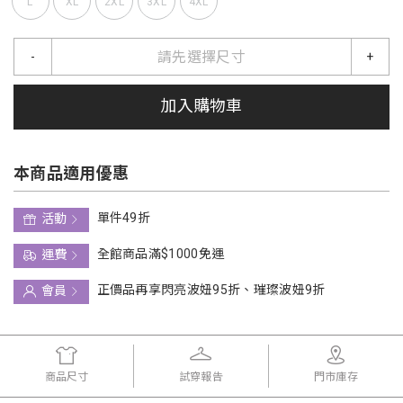
L
XL
2XL
3XL
4XL
請先選擇尺寸
-
+
加入購物車
本商品適用優惠
單件49折
活動
全館商品滿$1000免運
運費
正價品再享閃亮波妞95折、璀璨波妞9折
會員
商品尺寸
試穿報告
門市庫存