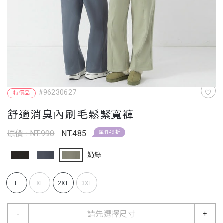
#96230627
特價品
舒適消臭內刷毛鬆緊寬褲
原價 : NT.990
NT.485
單件49折
奶綠
L
XL
2XL
3XL
請先選擇尺寸
-
+