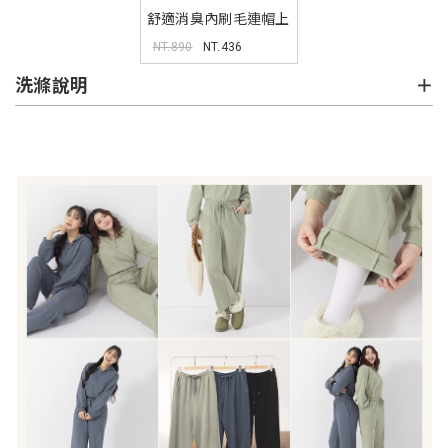
舒適消臭內刷毛連帽上
衣
NT.890
NT.436
洗滌說明