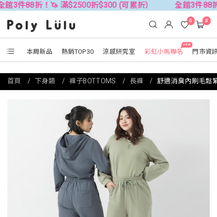
折！🦄 滿$2500折$300 (可累折）
全館3件88折！🦄 滿$
0
0
NEW
本周新品
熱銷TOP30
涼感研究室
彩虹小馬聯名
門市資
首頁
下身類
褲子BOTTOMS
長褲
舒適消臭內刷毛鬆