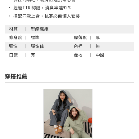
•
經過TTRI認證，消臭率達92%
•
搭配同款上身，抗寒必備懶人套裝
材質
聚酯纖維
修身度
標準
厚薄度
厚
彈性
彈性佳
內裡
無
口袋
有
產地
中國
穿搭推薦