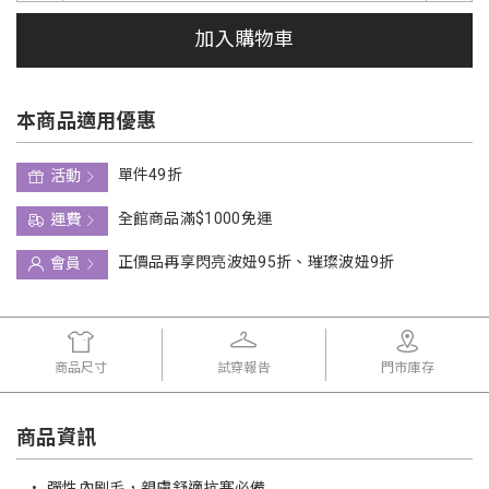
加入購物車
本商品適用優惠
單件49折
活動
全館商品滿$1000免運
運費
正價品再享閃亮波妞95折、璀璨波妞9折
會員
商品尺寸
試穿報告
門市庫存
商品資訊
•
彈性內刷毛，親膚舒適抗寒必備