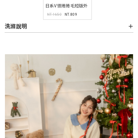
日系V領捲捲毛短版外
套 MISS
NT.1650
NT.809
洗滌說明