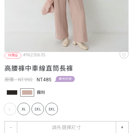
#96230635
特價品
高腰褲中車線直筒長褲
原價 : NT.990
NT.485
單件49折
霧粉
L
XL
2XL
3XL
請先選擇尺寸
-
+