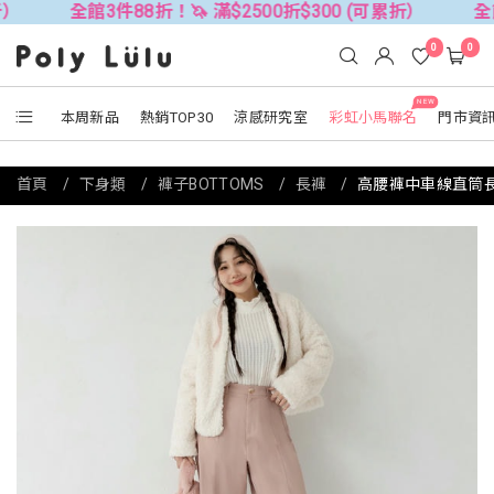
全館3件88折！🦄 滿$2500折$300 (可累折）
全館3件88折！
0
0
NEW
本周新品
熱銷TOP30
涼感研究室
彩虹小馬聯名
門市資
首頁
下身類
褲子BOTTOMS
長褲
高腰褲中車線直筒