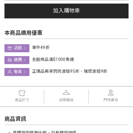
加入購物車
本商品適用優惠
單件49折
活動
全館商品滿$1000免運
運費
正價品再享閃亮波妞95折、璀璨波妞9折
會員
商品尺寸
試穿報告
門市庫存
商品資訊
•
高腰版型修飾比例，拉長腿部線條