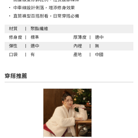
•
中車線設計俐落，增添修身效果
•
直筒褲型百搭耐看，日常穿搭必備
材質
聚酯纖維
修身度
標準
厚薄度
適中
彈性
適中
內裡
無
口袋
有
產地
中國
穿搭推薦