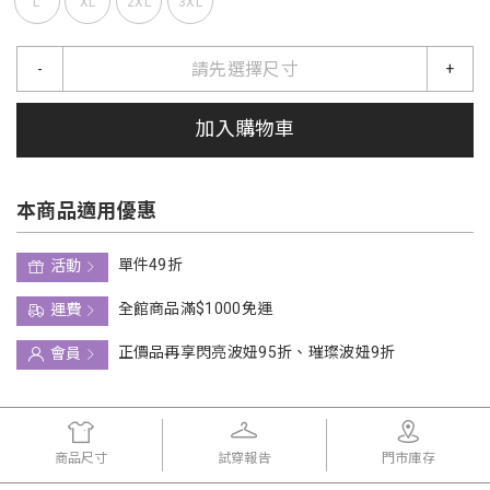
L
XL
2XL
3XL
請先選擇尺寸
-
+
加入購物車
本商品適用優惠
單件49折
活動
全館商品滿$1000免運
運費
正價品再享閃亮波妞95折、璀璨波妞9折
會員
商品尺寸
試穿報告
門市庫存