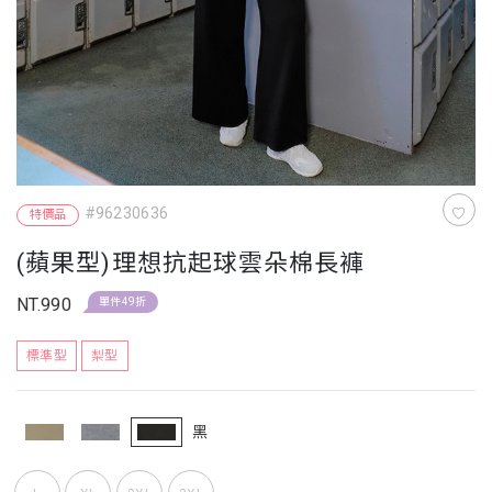
#96230636
特價品
(蘋果型)理想抗起球雲朵棉長褲
NT.990
單件49折
標準型
梨型
黑