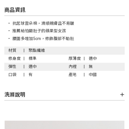
商品資訊
•
抗起球雲朵棉，滑順親膚且不易皺
•
推薦給怕顯肚子的蘋果型女孩
•
腰圍多增加5cm，修飾腹部不勒肚
材質
聚酯纖維
修身度
標準
厚薄度
適中
彈性
適中
內裡
無
口袋
有
產地
中國
洗滌說明