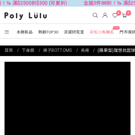
500折$300 (可累折）
全館3件88折！🦄 滿$2500折$30
0
0
NEW
本周新品
熱銷TOP30
涼感研究室
彩虹小馬聯名
門市資
首頁
下身類
褲子BOTTOMS
長褲
(蘋果型)理想抗起