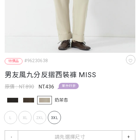
#96230638
特價品
男友風九分反摺西裝褲 MISS
原價 : NT.890
NT.436
單件49折
奶茶杏
L
XL
2XL
3XL
請先選擇尺寸
-
+