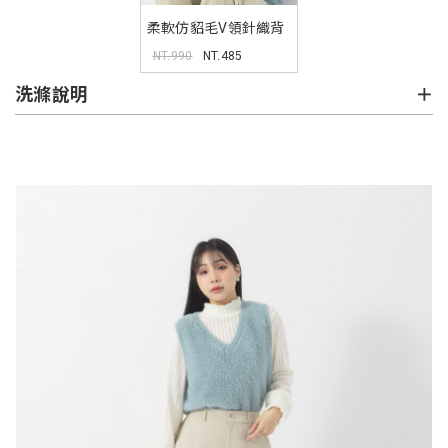
柔軟仿貂毛V領針織背
心 MISS
NT.990
NT.485
洗滌說明