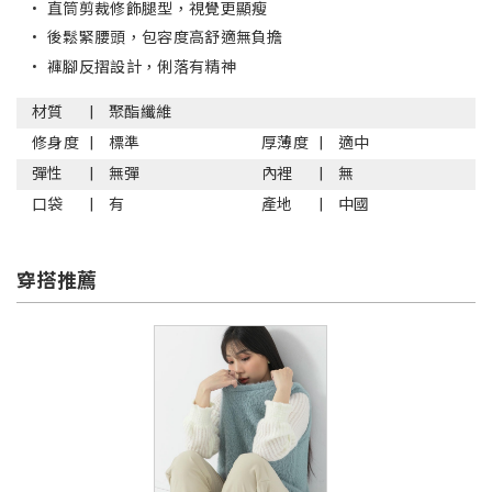
•
直筒剪裁修飾腿型，視覺更顯瘦
•
後鬆緊腰頭，包容度高舒適無負擔
•
褲腳反摺設計，俐落有精神
材質
聚酯纖維
修身度
標準
厚薄度
適中
彈性
無彈
內裡
無
口袋
有
產地
中國
穿搭推薦