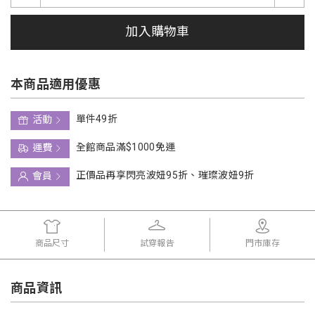
加入購物車
本商品適用優惠
單件49折
活動
全館商品滿$1000免運
運費
正價品再享閃亮波妞95折、璀璨波妞9折
會員
商品尺寸
試穿報告
門市庫存
商品資訊