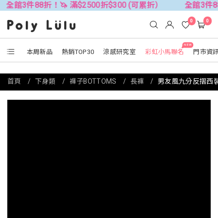
88折！🦄 滿$2500折$300 (可累折）
全館3件88折！🦄 
0
0
NEW
本周新品
熱銷TOP30
涼感研究室
彩虹小馬聯名
門市資
首頁
下身類
褲子BOTTOMS
長褲
男友風九分反摺西裝褲