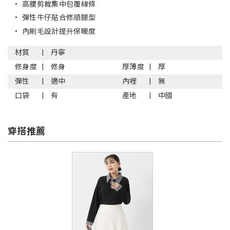
•
高腰剪裁集中包覆線條
•
彈性牛仔貼合修順腿型
•
內刷毛設計提升保暖度
材質
丹寧
修身度
修身
厚薄度
厚
彈性
適中
內裡
無
口袋
有
產地
中國
穿搭推薦