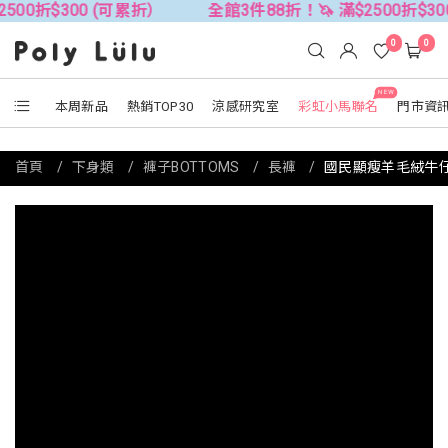
$300 (可累折）
全館3件88折！🦄 滿$2500折$300 (可累
0
0
NEW
本周新品
熱銷TOP30
涼感研究室
彩虹小馬聯名
門市資
首頁
下身類
褲子BOTTOMS
長褲
國民顯瘦羊毛絨牛