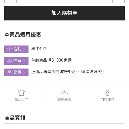
加入購物車
本商品適用優惠
單件49折
活動
全館商品滿$1000免運
運費
正價品再享閃亮波妞95折、璀璨波妞9折
會員
商品尺寸
試穿報告
門市庫存
商品資訊