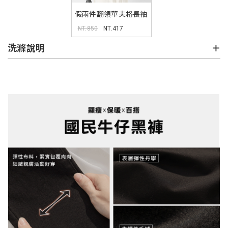
假兩件翻領華夫格長袖
上衣 MISS
NT.850
NT.417
洗滌說明