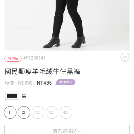
#96230641
特價品
國民顯瘦羊毛絨牛仔黑褲
原價 : NT.990
NT.485
單件49折
黑
L
XL
2XL
3XL
4XL
請先選擇尺寸
-
+