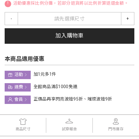
!
活動優惠採比例分攤，若部分退貨將以比例折算退還金額。
請先選擇尺寸
-
+
加入購物車
本商品適用優惠
加1元多1件
活動
全館商品滿$1000免運
運費
正價品再享閃亮波妞95折、璀璨波妞9折
會員
商品尺寸
試穿報告
門市庫存