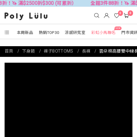
2500折$300 (可累折）
全館3件88折！🦄 滿$2500折$3
0
0
NEW
本周新品
熱銷TOP30
涼感研究室
彩虹小馬聯名
門市資
首頁
下身類
褲子BOTTOMS
長褲
雲朵棉高腰雙中線長