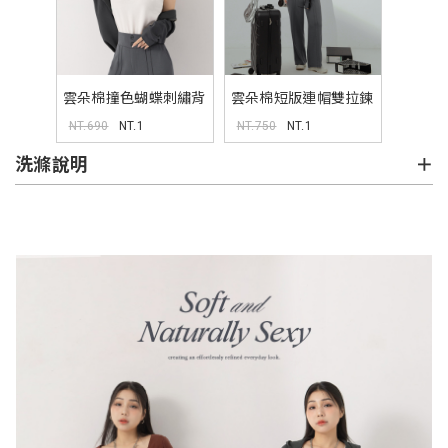
雲朵棉撞色蝴蝶刺繡背
雲朵棉短版連帽雙拉鍊
心 MUA
外套 MUA
NT.690
NT.1
NT.750
NT.1
洗滌說明