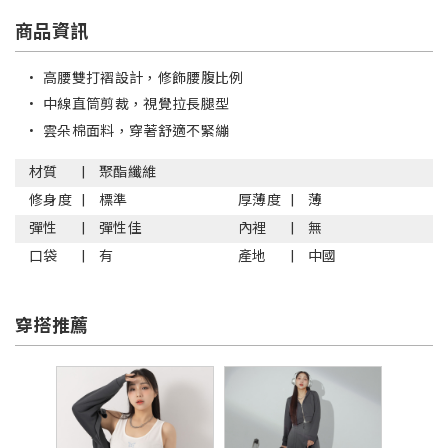
商品資訊
•
高腰雙打褶設計，修飾腰腹比例
•
中線直筒剪裁，視覺拉長腿型
•
雲朵棉面料，穿著舒適不緊繃
材質
聚酯纖維
修身度
標準
厚薄度
薄
彈性
彈性佳
內裡
無
口袋
有
產地
中國
穿搭推薦