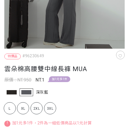
#96230649
特價品
雲朵棉高腰雙中線長褲 MUA
原價 : NT.950
NT.1
加1元多1件
深灰藍
L
XL
2XL
3XL
!
加1元多1件，2件為一組低價商品以1元計算