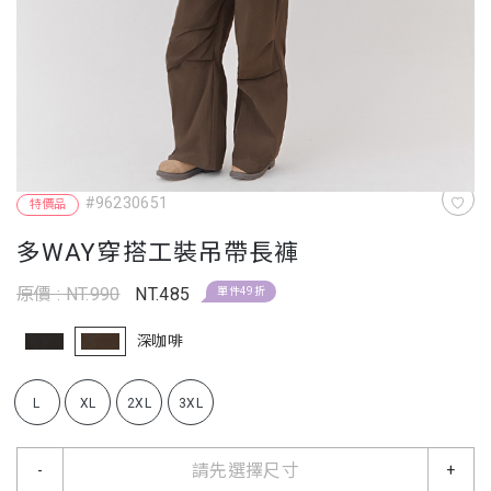
#96230651
特價品
多WAY穿搭工裝吊帶長褲
原價 : NT.990
NT.485
單件49折
深咖啡
L
XL
2XL
3XL
請先選擇尺寸
-
+