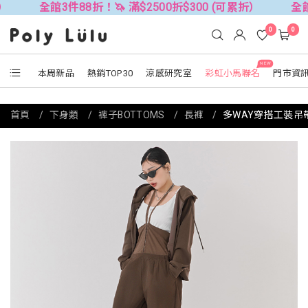
全館3件88折！🦄 滿$2500折$300 (可累折）
全館3件88折！
0
0
NEW
本周新品
熱銷TOP30
涼感研究室
彩虹小馬聯名
門市資
首頁
下身類
褲子BOTTOMS
長褲
多WAY穿搭工裝吊