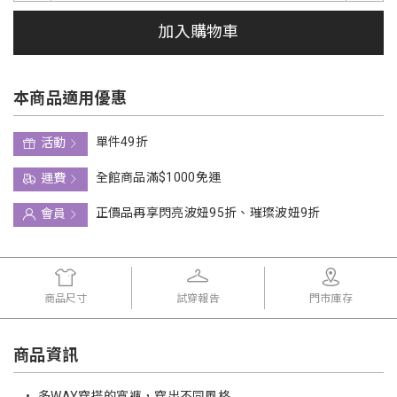
加入購物車
本商品適用優惠
單件49折
活動
全館商品滿$1000免運
運費
正價品再享閃亮波妞95折、璀璨波妞9折
會員
商品尺寸
試穿報告
門市庫存
商品資訊
•
多WAY穿搭的寬褲，穿出不同風格