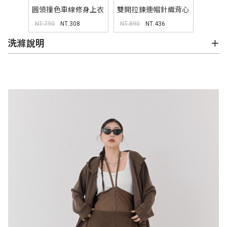
圓領撞色車線修身上衣
雙開拉鍊連帽針織背心
NT.790
NT.308
NT.890
NT.436
洗滌說明