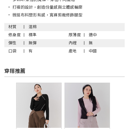
•
打褶的設計，創造份量感與立體感輪廓
•
微挺布料塑形有感，寬褲剪裁修飾腿型
材質
混棉
修身度
標準
厚薄度
適中
彈性
無彈
內裡
無
口袋
有
產地
中國
穿搭推薦