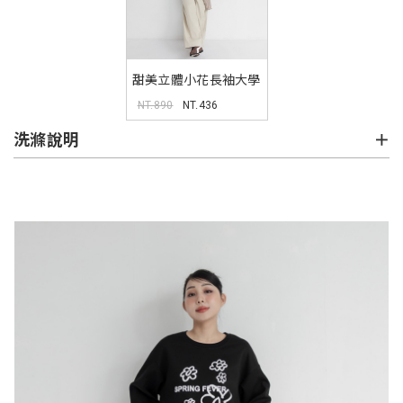
甜美立體小花長袖大學
TEE
NT.890
NT.436
洗滌說明