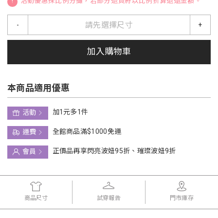
!
活動優惠採比例分攤，若部分退貨將以比例折算退還金額。
請先選擇尺寸
-
+
加入購物車
本商品適用優惠
加1元多1件
活動
全館商品滿$1000免運
運費
正價品再享閃亮波妞95折、璀璨波妞9折
會員
商品尺寸
試穿報告
門市庫存