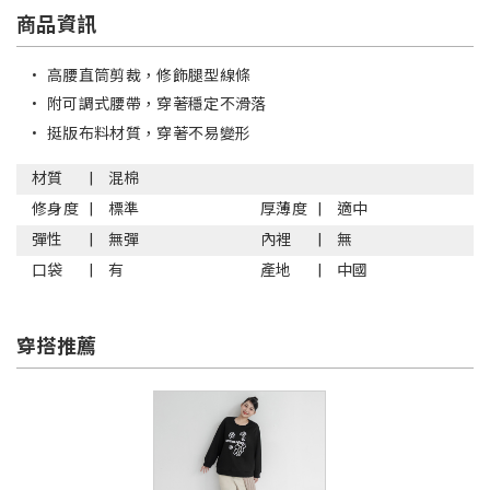
商品資訊
•
高腰直筒剪裁，修飾腿型線條
•
附可調式腰帶，穿著穩定不滑落
•
挺版布料材質，穿著不易變形
材質
混棉
修身度
標準
厚薄度
適中
彈性
無彈
內裡
無
口袋
有
產地
中國
穿搭推薦