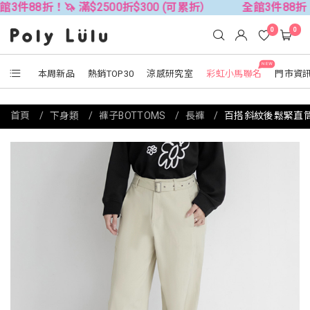
！🦄 滿$2500折$300 (可累折）
全館3件88折！🦄 滿$2
0
0
NEW
本周新品
熱銷TOP30
涼感研究室
彩虹小馬聯名
門市資
首頁
下身類
褲子BOTTOMS
長褲
百搭斜紋後鬆緊直筒