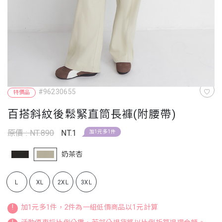
#96230655
特價品
百搭斜紋後鬆緊直筒長褲(附腰帶)
原價 : NT.890
NT.1
加1元多1件
奶茶杏
L
XL
2XL
3XL
!
加1元多1件，2件為一組低價商品以1元計算