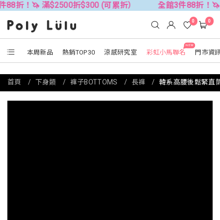
 滿$2500折$300 (可累折）
全館3件88折！🦄 滿$250
0
0
NEW
本周新品
熱銷TOP30
涼感研究室
彩虹小馬聯名
門市資
首頁
下身類
褲子BOTTOMS
長褲
韓系高腰後鬆緊直筒長