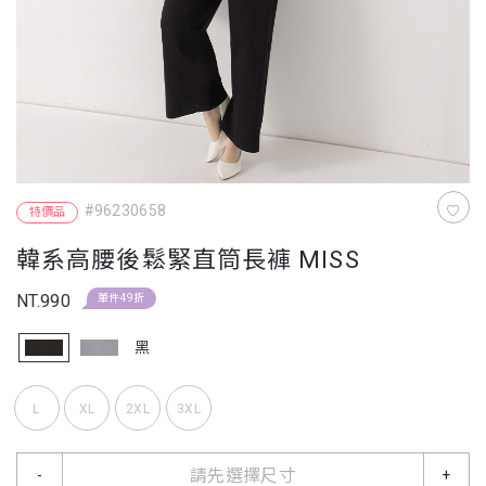
#96230658
特價品
韓系高腰後鬆緊直筒長褲 MISS
NT.990
單件49折
黑
L
XL
2XL
3XL
請先選擇尺寸
-
+