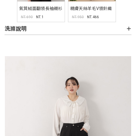
氣質絨面翻領長袖襯衫
親膚天絲羊毛V領針織
MISS
外套
NT.690
NT.1
NT.950
NT.466
洗滌說明