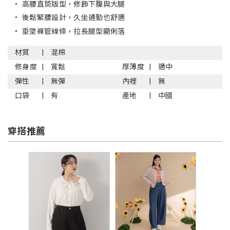
•
高腰直筒版型，修飾下腹與大腿
•
後鬆緊腰設計，久坐通勤也舒適
•
垂墜褲管線條，拉長腿型顯俐落
材質
混棉
修身度
寬鬆
厚薄度
適中
彈性
無彈
內裡
無
口袋
有
產地
中國
穿搭推薦