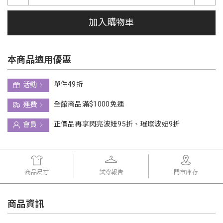
加入購物車
本商品適用優惠
單件49折
活動
全館商品滿$1000免運
運費
正價品再享閃亮波妞95折、璀璨波妞9折
會員
商品尺寸
試穿報告
門市庫存
商品資訊