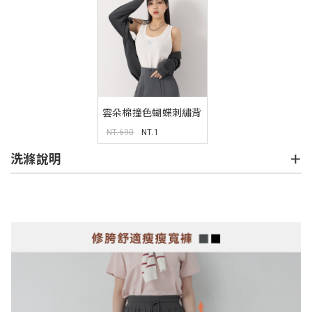
雲朵棉撞色蝴蝶刺繡背
心 MUA
NT.690
NT.1
洗滌說明