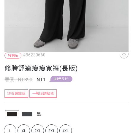
#96230660
特價品
修胯舒適瘦瘦寬褲(長版)
原價 : NT.890
NT.1
加1元多1件
短版請點我
一般版請點我
黑
L
XL
2XL
3XL
4XL