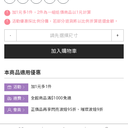
!
加1元多1件，2件為一組低價商品以1元計算
!
活動優惠採比例分攤，若部分退貨將以比例折算退還金額。
請先選擇尺寸
-
+
加入購物車
本商品適用優惠
加1元多1件
活動
全館商品滿$1000免運
運費
正價品再享閃亮波妞95折、璀璨波妞9折
會員