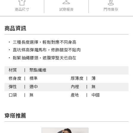
商品尺寸
試穿報告
門市庫存
商品資訊
•
三種長度選擇，輕鬆對應不同身高
•
直坑條高彈羅馬布，修飾腿型不貼肉
•
鬆緊抽繩腰頭，遮腹穿整天也自在
材質
聚酯纖維
修身度
標準
厚薄度
薄
彈性
適中
內裡
無
口袋
無
產地
中國
穿搭推薦