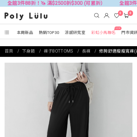
件88折！🦄 滿$2500折$300 (可累折）
全館3件88折！🦄
0
0
NEW
本周新品
熱銷TOP30
涼感研究室
彩虹小馬聯名
門市資
首頁
下身類
褲子BOTTOMS
長褲
修胯舒適瘦瘦寬褲(