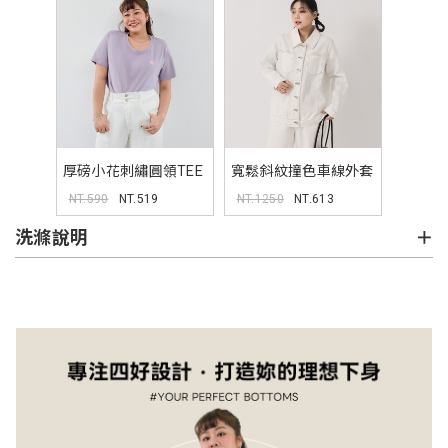
厚磅小花刺繡圓領TEE
寬鬆斜紋撞色車線外套
(unisex)
NT.590
NT.519
NT.1250
NT.613
洗滌說明