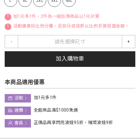
L
XL
2XL
3XL
4XL
!
加1元多1件，2件為一組低價商品以1元計算
!
活動優惠採比例分攤，若部分退貨將以比例折算退還金額。
請先選擇尺寸
-
+
加入購物車
本商品適用優惠
加1元多1件
活動
全館商品滿$1000免運
運費
正價品再享閃亮波妞95折、璀璨波妞9折
會員