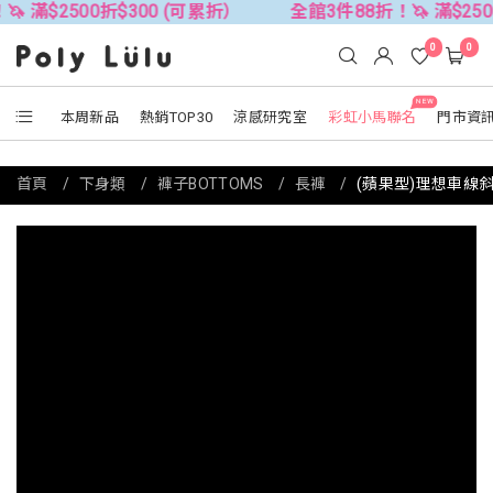
500折$300 (可累折）
全館3件88折！🦄 滿$2500折$30
0
0
NEW
本周新品
熱銷TOP30
涼感研究室
彩虹小馬聯名
門市資
首頁
下身類
褲子BOTTOMS
長褲
(蘋果型)理想車線