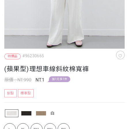
#96230665
特價品
(蘋果型)理想車線斜紋棉寬褲
原價 : NT.990
NT.1
加1元多1件
梨型
標準型
白