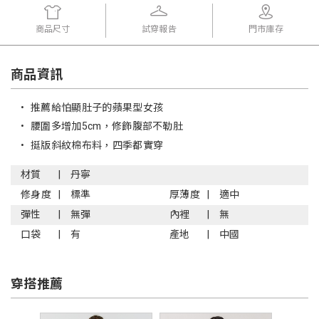
商品尺寸
試穿報告
門市庫存
商品資訊
•
推薦給怕顯肚子的蘋果型女孩
•
腰圍多增加5cm，修飾腹部不勒肚
•
挺版斜紋棉布料，四季都實穿
材質
丹寧
修身度
標準
厚薄度
適中
彈性
無彈
內裡
無
口袋
有
產地
中國
穿搭推薦