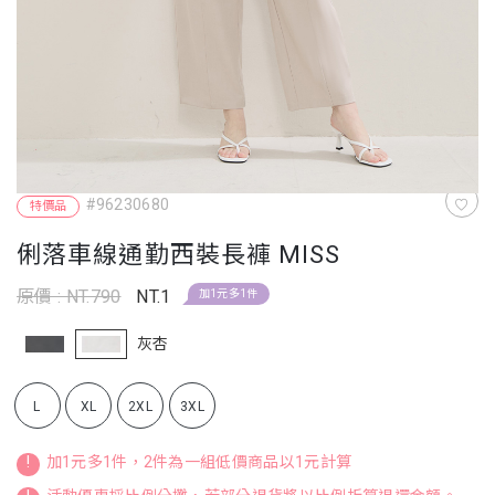
#96230680
特價品
俐落車線通勤西裝長褲 MISS
原價 : NT.790
NT.1
加1元多1件
灰杏
L
XL
2XL
3XL
!
加1元多1件，2件為一組低價商品以1元計算