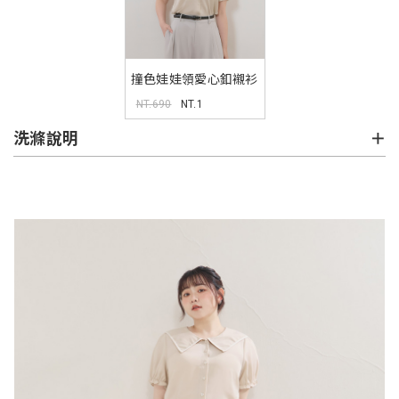
撞色娃娃領愛心釦襯衫
MISS
NT.690
NT.1
洗滌說明