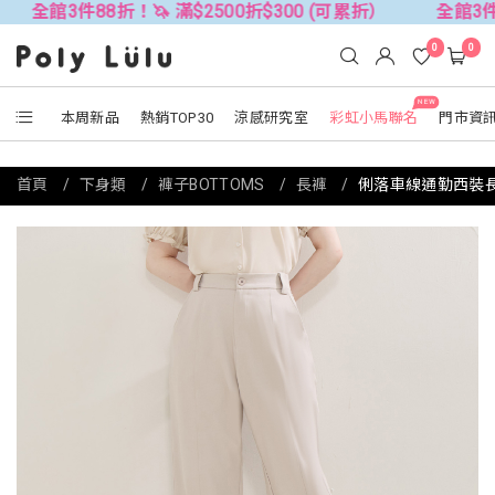
88折！🦄 滿$2500折$300 (可累折）
全館3件88折！🦄 
0
0
NEW
本周新品
熱銷TOP30
涼感研究室
彩虹小馬聯名
門市資
首頁
下身類
褲子BOTTOMS
長褲
俐落車線通勤西裝長褲