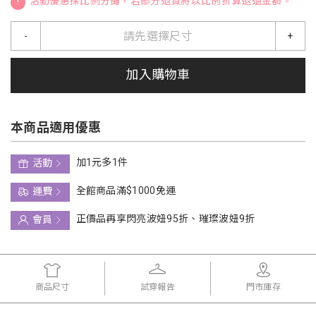
!
活動優惠採比例分攤，若部分退貨將以比例折算退還金額。
請先選擇尺寸
-
+
加入購物車
本商品適用優惠
加1元多1件
活動
全館商品滿$1000免運
運費
正價品再享閃亮波妞95折、璀璨波妞9折
會員
商品尺寸
試穿報告
門市庫存