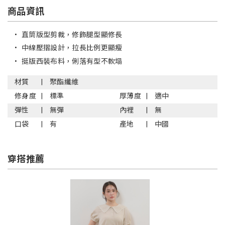
商品資訊
•
直筒版型剪裁，修飾腿型顯修長
•
中線壓摺設計，拉長比例更顯瘦
•
挺版西裝布料，俐落有型不軟塌
材質
聚酯纖維
修身度
標準
厚薄度
適中
彈性
無彈
內裡
無
口袋
有
產地
中國
穿搭推薦