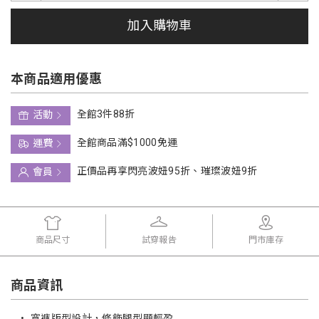
加入購物車
本商品適用優惠
全館3件88折
活動
全館商品滿$1000免運
運費
正價品再享閃亮波妞95折、璀璨波妞9折
會員
商品尺寸
試穿報告
門市庫存
商品資訊
•
寬褲版型設計，修飾腿型顯輕盈