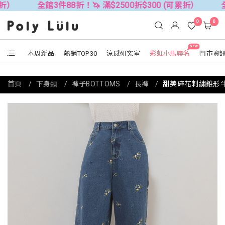
館3件88折！🦄 滿$2500折$300 (可累折）
全館3件88折！
0
0
NEW
本周新品
熱銷TOP30
涼感研究室
彩虹小馬聯名
門市資
首頁
下身類
褲子BOTTOMS
長褲
甜美碎花刺繡錐形