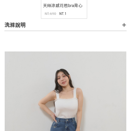
天絲涼感花苞bra背心
2.0 Pobra
NT.690
NT.1
洗滌說明