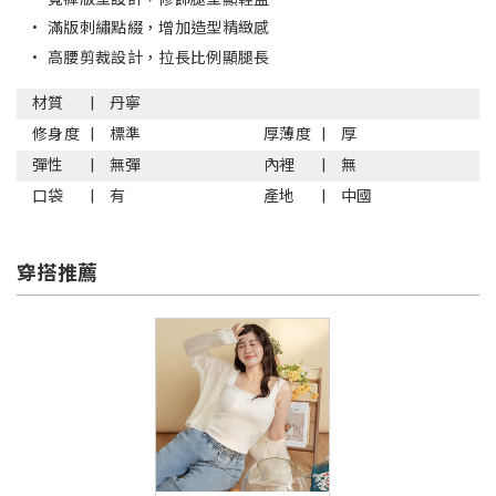
•
滿版刺繡點綴，增加造型精緻感
•
高腰剪裁設計，拉長比例顯腿長
材質
丹寧
修身度
標準
厚薄度
厚
彈性
無彈
內裡
無
口袋
有
產地
中國
穿搭推薦