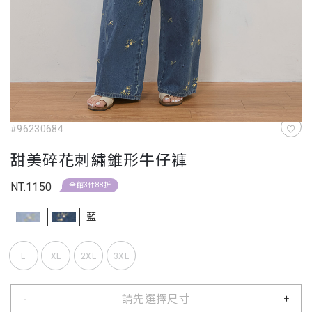
#96230684
甜美碎花刺繡錐形牛仔褲
NT.1150
全館3件88折
藍
L
XL
2XL
3XL
請先選擇尺寸
-
+