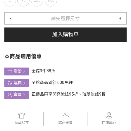
L
XL
2XL
3XL
請先選擇尺寸
-
+
加入購物車
本商品適用優惠
全館3件88折
活動
全館商品滿$1000免運
運費
正價品再享閃亮波妞95折、璀璨波妞9折
會員
商品尺寸
試穿報告
門市庫存