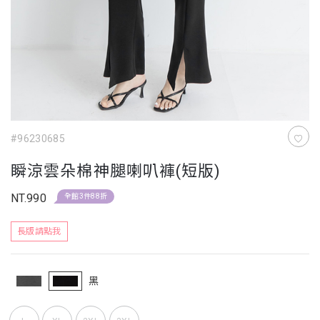
#96230685
瞬涼雲朵棉神腿喇叭褲(短版)
NT.990
全館3件88折
長版請點我
黑