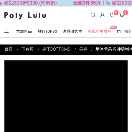
折$300 (可累折）
全館3件88折！🦄 滿$2500折$300 (
0
0
NEW
本周新品
熱銷TOP30
涼感研究室
彩虹小馬聯名
門市資
首頁
下身類
褲子BOTTOMS
長褲
瞬涼雲朵棉神腿喇叭