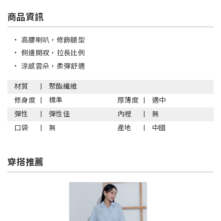
商品資訊
•
高腰喇叭，修飾腿型
•
側邊開衩，拉長比例
•
涼感雲朵，柔彈舒適
材質
聚酯纖維
修身度
標準
厚薄度
適中
彈性
彈性佳
內裡
無
口袋
無
產地
中國
穿搭推薦