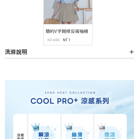
簡約V字開襟反褶袖襯
衫 MISS
NT.690
NT.1
洗滌說明