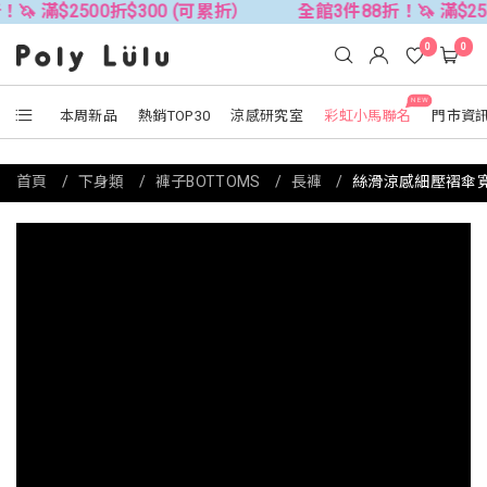
500折$300 (可累折）
全館3件88折！🦄 滿$2500折$300
0
0
NEW
本周新品
熱銷TOP30
涼感研究室
彩虹小馬聯名
門市資
首頁
下身類
褲子BOTTOMS
長褲
絲滑涼感細壓褶傘寬褲