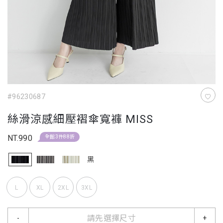
#96230687
絲滑涼感細壓褶傘寬褲 MISS
NT.990
全館3件88折
黑
L
XL
2XL
3XL
請先選擇尺寸
-
+