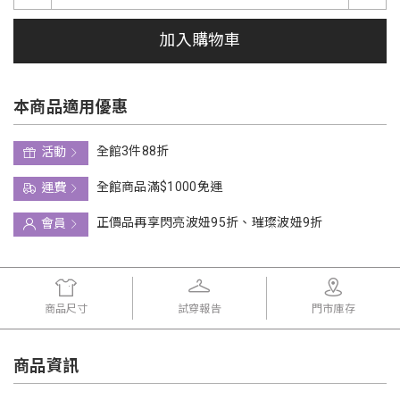
加入購物車
本商品適用優惠
全館3件88折
活動
全館商品滿$1000免運
運費
正價品再享閃亮波妞95折、璀璨波妞9折
會員
商品尺寸
試穿報告
門市庫存
商品資訊