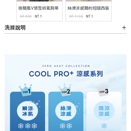
極簡風V領雪紡寬肩帶
絲滑涼感簡約短版西裝
背心 MISS
外套 MISS
NT.590
NT.1
NT.1190
NT.1
洗滌說明