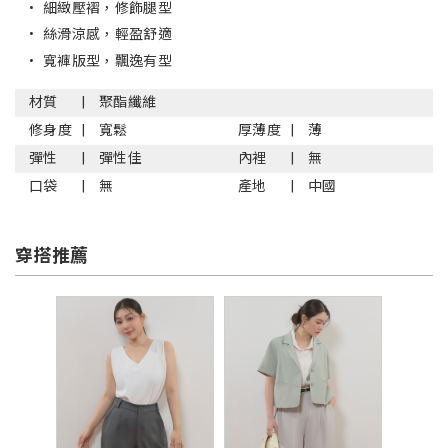
•
細緻壓褶，修飾腿型
•
絲滑涼感，輕盈舒適
•
寬褲版型，飄逸有型
材質
聚酯纖維
修身度
寬鬆
厚薄度
薄
彈性
彈性佳
內裡
無
口袋
無
產地
中國
穿搭推薦