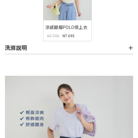
涼感顯瘦POLO領上衣
NT.790
NT.695
洗滌說明