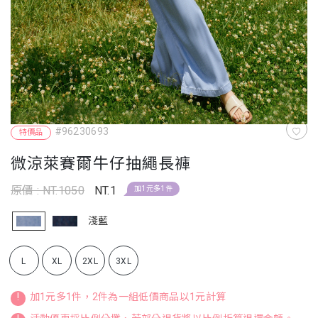
#96230693
特價品
微涼萊賽爾牛仔抽繩長褲
原價 : NT.1050
NT.1
加1元多1件
淺藍
L
XL
2XL
3XL
!
加1元多1件，2件為一組低價商品以1元計算