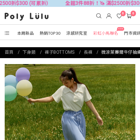
00 (可累折）
全館3件88折！🦄 滿$2500折$300 (可累折
0
0
NEW
本周新品
熱銷TOP30
涼感研究室
彩虹小馬聯名
門市資
首頁
下身類
褲子BOTTOMS
長褲
微涼萊賽爾牛仔抽