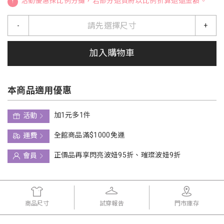
!
活動優惠採比例分攤，若部分退貨將以比例折算退還金額。
請先選擇尺寸
-
+
加入購物車
本商品適用優惠
加1元多1件
活動
全館商品滿$1000免運
運費
正價品再享閃亮波妞95折、璀璨波妞9折
會員
商品尺寸
試穿報告
門市庫存