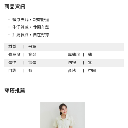
商品資訊
•
微涼天絲，親膚舒適
•
牛仔質感，休閒有型
•
抽繩長褲，自在好穿
材質
丹寧
修身度
寬鬆
厚薄度
薄
彈性
無彈
內裡
無
口袋
有
產地
中國
穿搭推薦