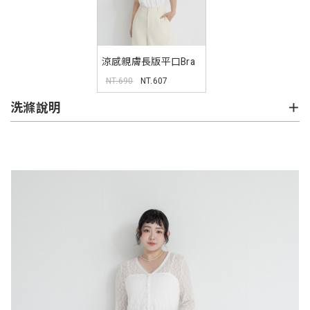
涼感親膚長版平口Bra
背心 Pobra
NT.690
NT.607
洗滌說明