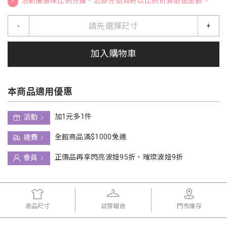
!
活動優惠採比例分攤，若部分退貨將以比例折算退還金額。
請先選擇尺寸
-
+
加入購物車
本商品適用優惠
加1元多1件
活動
全館商品滿$1000免運
運費
正價品再享閃亮波妞95折、璀璨波妞9折
會員
商品尺寸
試穿報告
門市庫存