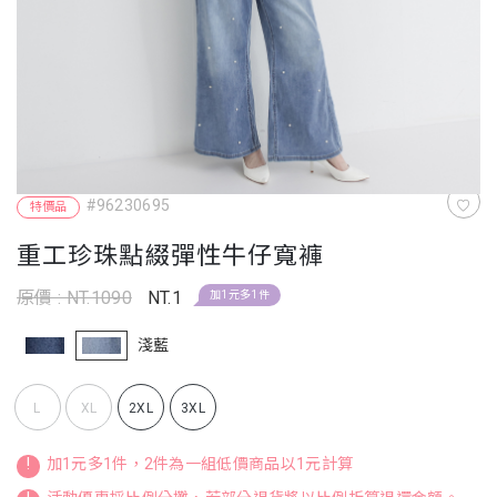
#96230695
特價品
重工珍珠點綴彈性牛仔寬褲
原價 : NT.1090
NT.1
加1元多1件
淺藍
L
XL
2XL
3XL
!
加1元多1件，2件為一組低價商品以1元計算