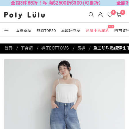
3件88折！🦄 滿$2500折$300 (可累折）
全館3件88折！🦄
0
0
NEW
本周新品
熱銷TOP30
涼感研究室
彩虹小馬聯名
門市資
首頁
下身類
褲子BOTTOMS
長褲
重工珍珠點綴彈性