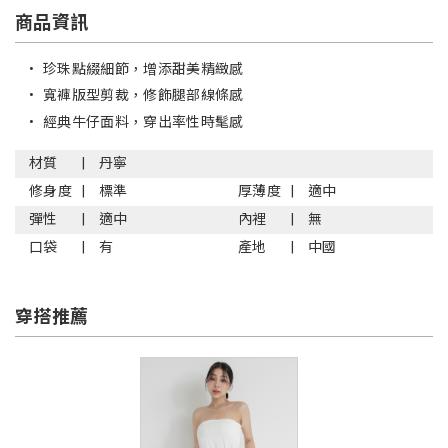
商品資訊
•
珍珠點綴細節，增添甜美精緻感
•
寬褲版型剪裁，修飾腿部線條感
•
經典牛仔面料，穿出率性時髦感
材質
丹寧
修身度
標準
厚薄度
適中
彈性
適中
內裡
無
口袋
有
產地
中國
穿搭推薦