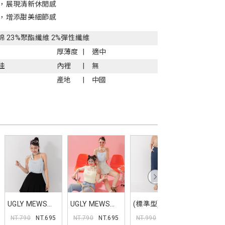
，展現清新休閒感
，增添甜美細節感
%棉 23%聚酯纖維 2%彈性纖維
厚薄度
適中
佳
內裡
無
產地
中國
UGLY MEWS聯
UGLY MEWS聯
(標準型)理想百
彈性木耳
名抗條背心(附
名抗條背心(附
搭小彎刀牛仔褲
喇叭長褲
NT.790
NT.695
NT.790
NT.695
NT.990
NT.1
NT.1090