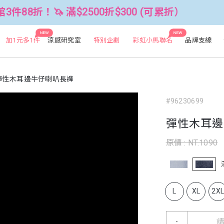
 滿$2500折$300 (可累折）
全館3件
NEW
NEW
加1元多1件
涼感研究室
特別企劃
彩虹小馬聯名
品牌支線
彈性木耳邊牛仔喇叭長褲
#96230699
彈性木耳邊
原價 : NT.1090
L
XL
2X
-