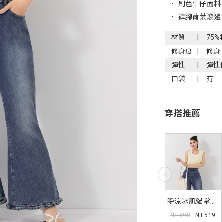
•
刷色牛仔面料
•
褲腳荷葉滾邊
材質
75
修身度
修身
彈性
彈性
口袋
有
穿搭推薦
瞬涼冰肌貓掌刺
繡撞色背心
NT.590
NT.519