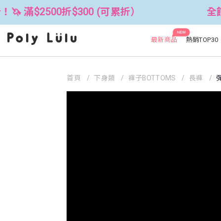
00折$300 (可累折）
全館3件88折！🦄
NEW
最新商品
熱銷TOP30
首頁
下身類
褲子BOTTOMS
長褲