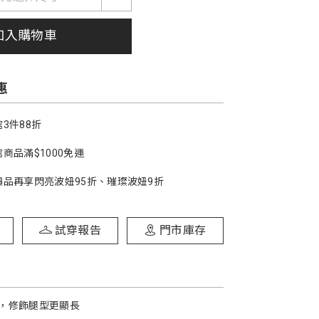
加入購物車
惠
3件88折
商品滿$1000免運
價品再享閃亮波妞95折、璀璨波妞9折
試穿報告
門市庫存
，修飾腿型更顯長