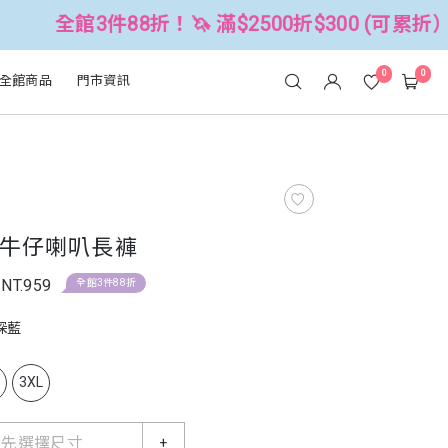
88折！🦄 滿$2500折$300 (可累折）
0
0
全館商品
門市資訊
牛仔喇叭長褲
NT.959
全館3件88折
深藍
L
3XL
請先選擇尺寸
+