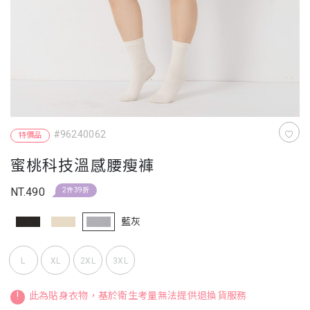
#96240062
特價品
蜜桃科技溫感腰瘦褲
NT.490
2件39折
藍灰
L
XL
2XL
3XL
!
此為貼身衣物，基於衛生考量無法提供退換貨服務