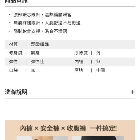
商品資訊
•
腰部暖芯設計，溫熱護腰暖宮
•
無痕褲腿設計，大腿舒適不易捲邊
•
隱形軟骨支撐，貼合不滑落
材質
聚酯纖維
修身度
緊身
厚薄度
薄
彈性
彈性佳
內裡
無
口袋
無
產地
中國
洗滌說明