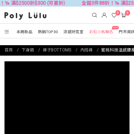
500折$300 (可累折）
全館3件88折！🦄 滿$2500折$30
0
0
NEW
本周新品
熱銷TOP30
涼感研究室
彩虹小馬聯名
門市資
首頁
下身類
褲子BOTTOMS
內搭褲
蜜桃科技溫感腰