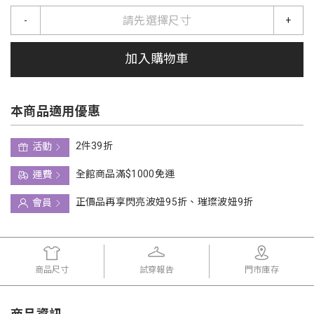
請先選擇尺寸
-
+
加入購物車
本商品適用優惠
2件39折
活動
全館商品滿$1000免運
運費
正價品再享閃亮波妞95折、璀璨波妞9折
會員
商品尺寸
試穿報告
門市庫存