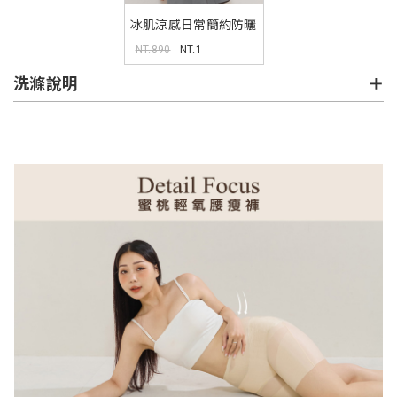
冰肌涼感日常簡約防曬
襯衫
NT.890
NT.1
洗滌說明