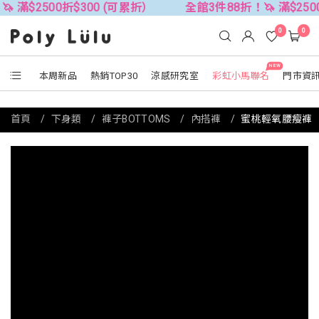
0折$300 (可累折）
全館3件88折！🦄 滿$2500折$300 
0
0
NEW
本周新品
熱銷TOP30
涼感研究室
彩虹小馬聯名
門市資
首頁
下身類
褲子BOTTOMS
內搭褲
蜜桃輕氧腰瘦褲