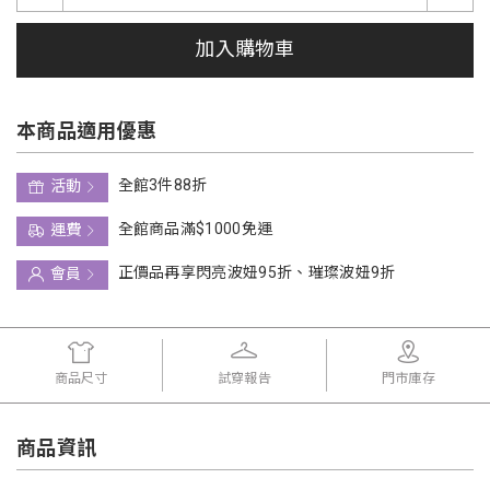
加入購物車
本商品適用優惠
全館3件88折
活動
全館商品滿$1000免運
運費
正價品再享閃亮波妞95折、璀璨波妞9折
會員
商品尺寸
試穿報告
門市庫存
商品資訊