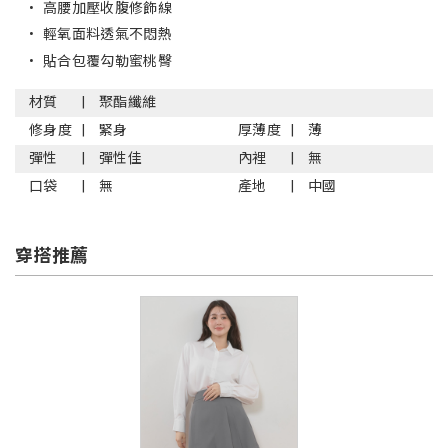
•
高腰加壓收腹修飾線
•
輕氧面料透氣不悶熱
•
貼合包覆勾勒蜜桃臀
材質
聚酯纖維
修身度
緊身
厚薄度
薄
彈性
彈性佳
內裡
無
口袋
無
產地
中國
穿搭推薦