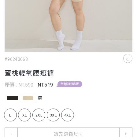
#96240063
蜜桃輕氧腰瘦褲
原價 : NT.590
NT.519
全館3件88折
膚
L
XL
2XL
3XL
4XL
請先選擇尺寸
-
+