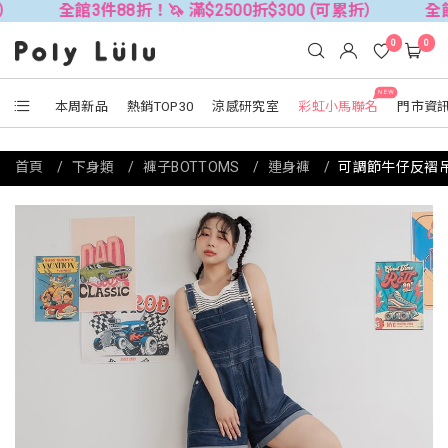
館3件88折！🦄 滿$2500折$300 (可累折）
全館3件88折！
0
0
NEW
本周新品
熱銷TOP30
涼感研究室
彩虹小馬聯名
門市資
首頁
下身類
褲子BOTTOMS
連身褲
可調節牛仔反褶