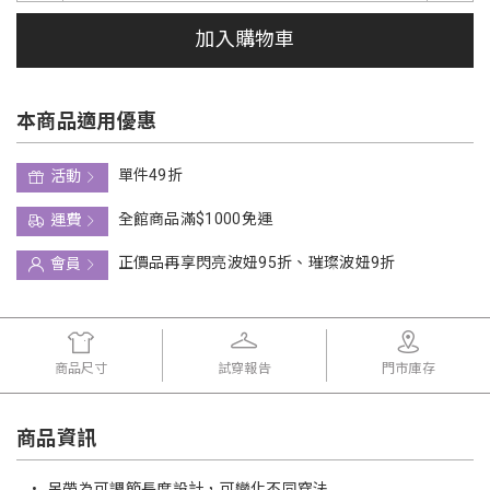
加入購物車
本商品適用優惠
單件49折
活動
全館商品滿$1000免運
運費
正價品再享閃亮波妞95折、璀璨波妞9折
會員
商品尺寸
試穿報告
門市庫存
商品資訊
•
吊帶為可調節長度設計，可變化不同穿法