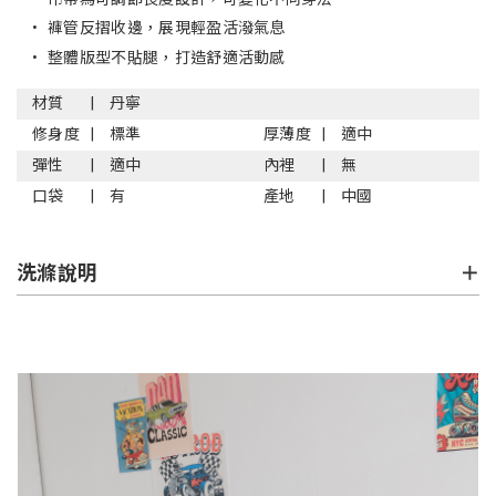
•
褲管反摺收邊，展現輕盈活潑氣息
•
整體版型不貼腿，打造舒適活動感
材質
丹寧
修身度
標準
厚薄度
適中
彈性
適中
內裡
無
口袋
有
產地
中國
洗滌說明