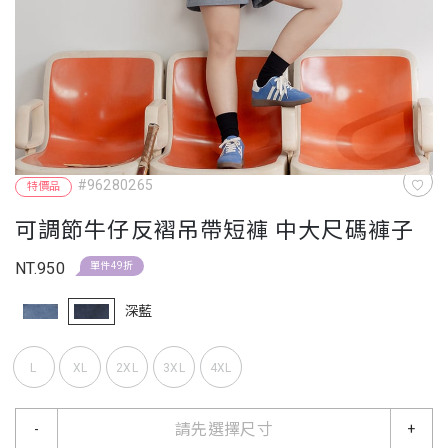
#96280265
特價品
可調節牛仔反褶吊帶短褲 中大尺碼褲子
NT.950
單件49折
深藍
L
XL
2XL
3XL
4XL
請先選擇尺寸
-
+