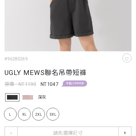
#96280269
UGLY MEWS聯名吊帶短褲
原價 : NT.1190
NT.1047
全館3件88折
深灰
L
XL
2XL
3XL
請先選擇尺寸
-
+