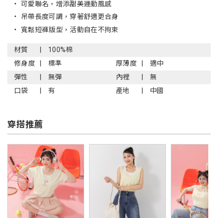
•
可愛聯名，增添甜美運動風感
•
吊帶長度可調，穿著舒適更合身
•
寬鬆短褲版型，活動自在不拘束
材質
100%棉
修身度
標準
厚薄度
適中
彈性
無彈
內裡
無
口袋
有
產地
中國
穿搭推薦