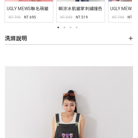
UGLY MEWS聯名萌貓
瞬涼冰肌貓掌刺繡撞色
UGLY MEW
TEE
背心
背心(附綁帶)
NT.790
NT.695
NT.590
NT.519
NT.790
NT.69
洗滌說明