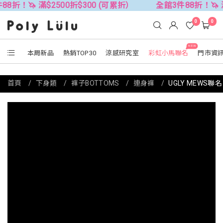
滿$2500折$300 (可累折）
全館3件88折！🦄 滿$2500折
0
0
NEW
本周新品
熱銷TOP30
涼感研究室
彩虹小馬聯名
門市資
首頁
下身類
褲子BOTTOMS
連身褲
UGLY MEWS