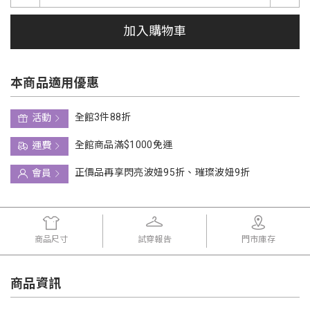
加入購物車
本商品適用優惠
全館3件88折
活動
全館商品滿$1000免運
運費
正價品再享閃亮波妞95折、璀璨波妞9折
會員
商品尺寸
試穿報告
門市庫存
商品資訊