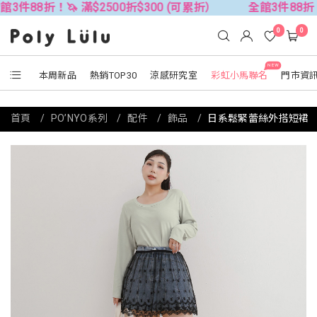
！🦄 滿$2500折$300 (可累折）
全館3件88折！🦄 滿$2
0
0
NEW
本周新品
熱銷TOP30
涼感研究室
彩虹小馬聯名
門市資
首頁
PO’NYO系列
配件
飾品
日系鬆緊蕾絲外搭短裙