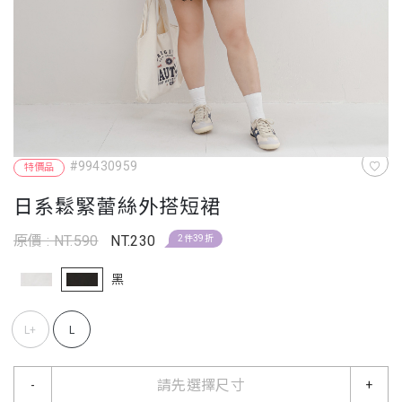
#99430959
特價品
日系鬆緊蕾絲外搭短裙
原價 : NT.590
NT.230
2件39折
黑
L+
L
請先選擇尺寸
-
+