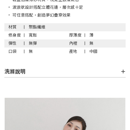
•
波浪狀設計搭配立體花邊，層次感十足
•
可任意搭配，創造夢幻疊穿效果
材質
聚酯纖維
修身度
寬鬆
厚薄度
薄
彈性
無彈
內裡
無
口袋
無
產地
中國
洗滌說明