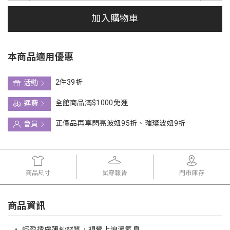
加入購物車
本商品適用優惠
2件39折
活動
全館商品滿$1000免運
運費
正價品再享閃亮波妞95折、璀璨波妞9折
會員
商品尺寸
試穿報告
門市庫存
商品資訊
•
輕盈透膚薄紗材質，視覺上浪漫氣息