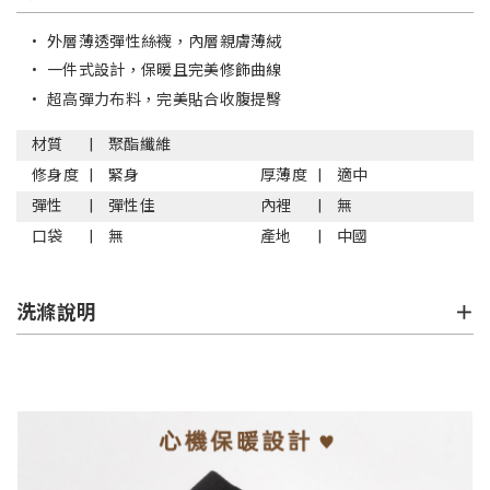
•
外層薄透彈性絲襪，內層親膚薄絨
•
一件式設計，保暖且完美修飾曲線
•
超高彈力布料，完美貼合收腹提臀
材質
聚酯纖維
修身度
緊身
厚薄度
適中
彈性
彈性佳
內裡
無
口袋
無
產地
中國
洗滌說明