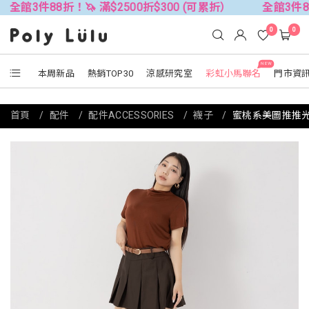
8折！🦄 滿$2500折$300 (可累折）
全館3件88折！🦄 滿
0
0
NEW
本周新品
熱銷TOP30
涼感研究室
彩虹小馬聯名
門市資
首頁
配件
配件ACCESSORIES
襪子
蜜桃系美圖推推光