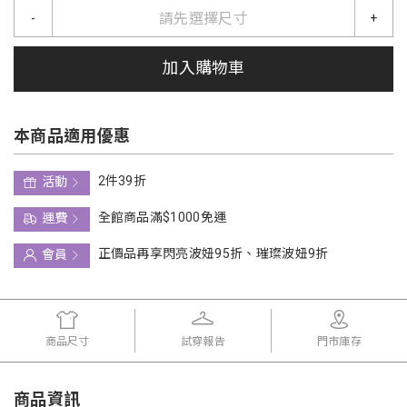
請先選擇尺寸
-
+
加入購物車
本商品適用優惠
2件39折
活動
全館商品滿$1000免運
運費
正價品再享閃亮波妞95折、璀璨波妞9折
會員
商品尺寸
試穿報告
門市庫存
商品資訊