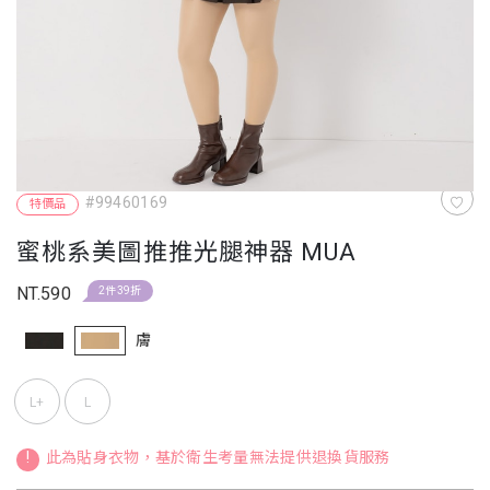
#99460169
特價品
蜜桃系美圖推推光腿神器 MUA
NT.590
2件39折
膚
L+
L
!
此為貼身衣物，基於衛生考量無法提供退換貨服務