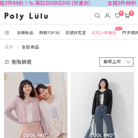
！🦄 滿$2500折$300 (可累折）
全館3件88折！🦄 滿$2
0
0
NEW
本周新品
熱銷TOP30
涼感研究室
彩虹小馬聯名
門市資
首頁
全部商品
進階篩選