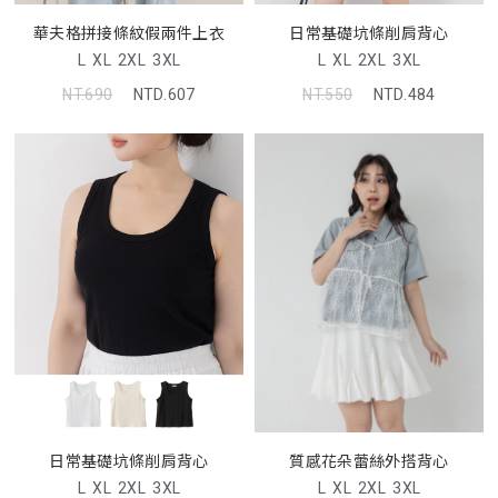
日常基礎坑條削肩背心
華夫格拼接條紋假兩件上衣
L
XL
2XL
3XL
L
XL
2XL
3XL
NT.550
NTD.484
NT.690
NTD.607
日常基礎坑條削肩背心
質感花朵蕾絲外搭背心
L
XL
2XL
3XL
L
XL
2XL
3XL