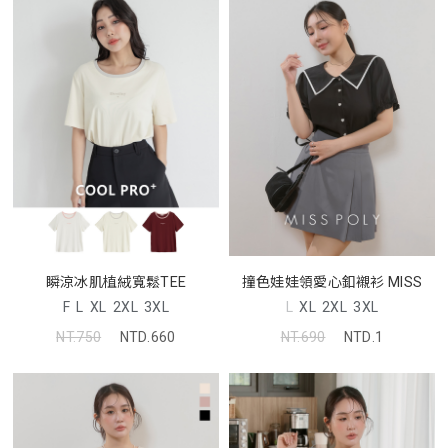
瞬涼冰肌植絨寬鬆TEE
撞色娃娃領愛心釦襯衫 MISS
F
L
XL
2XL
3XL
L
XL
2XL
3XL
NT.750
NTD.660
NT.690
NTD.1