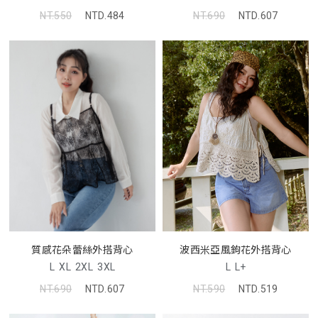
NT.550
NTD.484
NT.690
NTD.607
波西米亞風鉤花外搭背心
質感花朵蕾絲外搭背心
L
L+
L
XL
2XL
3XL
NT.590
NTD.519
NT.690
NTD.607