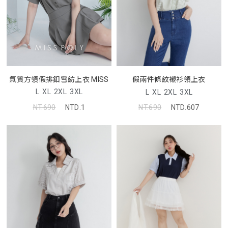
氣質方領假排釦雪紡上衣 MISS
假兩件條紋襯衫領上衣
L
XL
2XL
3XL
L
XL
2XL
3XL
NT.690
NTD.1
NT.690
NTD.607