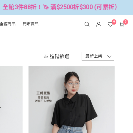
00折$300 (可累折）
全館3件88折！
0
0
全館商品
門市資訊
進階篩選