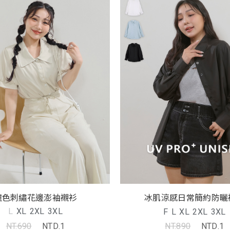
撞色刺繡花邊澎袖襯衫
冰肌涼感日常簡約防曬
L
XL
2XL
3XL
F
L
XL
2XL
3XL
NT.690
NTD.1
NT.890
NTD.1