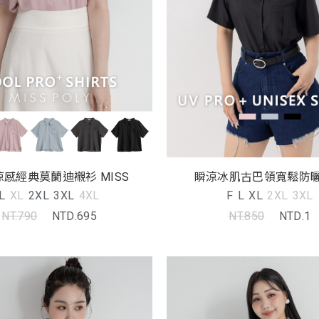
瞬涼冰肌古巴領寬鬆防
感經典莫蘭迪襯衫 MISS
F
L
XL
2XL
3XL
L
XL
2XL
3XL
4XL
NT.850
NTD.1
NT.790
NTD.695