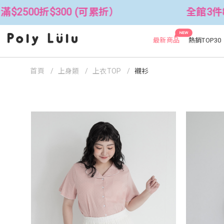
折）
全館3件88折！🦄 滿$2500折$3
NEW
最新商品
熱銷TOP30
首頁
上身類
上衣TOP
襯衫