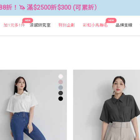
00 (可累折）
全館3件88折！🦄 滿$25
NEW
NEW
加1元多1件
涼感研究室
特別企劃
彩虹小馬聯名
品牌支線