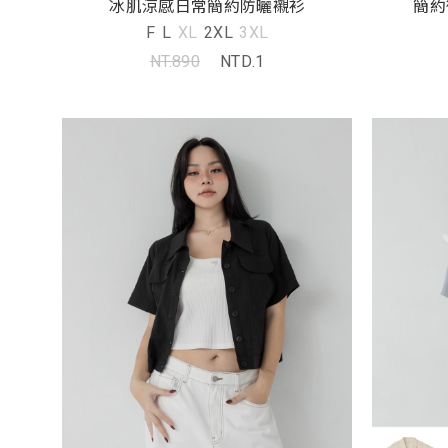
冰肌涼感日常簡約防曬襯衫
簡約
F
L
XL
2XL
3XL
NT.890
NTD.1