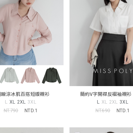
簡約V字開襟反褶袖襯衫 M
曬瞬涼冰肌百搭短版襯衫
L
XL
2XL
3XL
L
XL
2XL
3XL
NT.690
NTD.1
NT.790
NTD.1