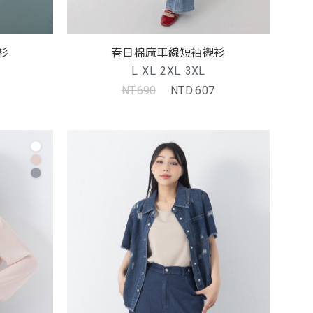
衫
春日棉麻車線短袖襯衫
L
XL
2XL
3XL
NT.690
NTD.607