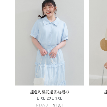
撞色刺繡花邊澎袖襯衫
L
XL
2XL
3XL
NT.690
NTD.1