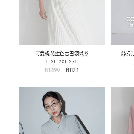
可愛緹花撞色古巴領襯衫
絲滑涼
L
XL
2XL
3XL
NT.690
NTD.1