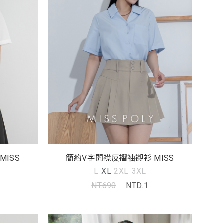
ISS
簡約V字開襟反褶袖襯衫 MISS
L
XL
2XL
3XL
NT.690
NTD.1