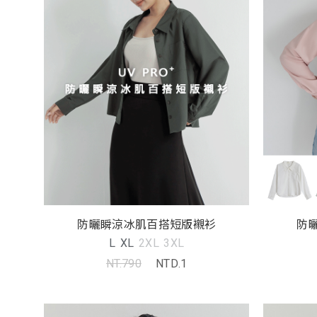
防曬瞬涼冰肌百搭短版襯衫
防
L
XL
2XL
3XL
NT.790
NTD.1