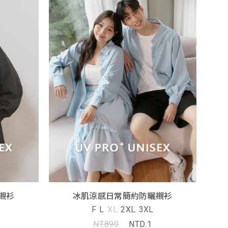
冰肌涼感日常簡約防曬襯衫
襯衫
F
L
XL
2XL
3XL
NT.890
NTD.1