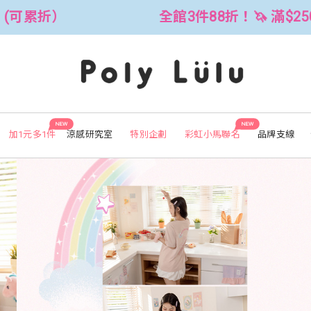
折！🦄 滿$2500折$300 (可累折）
NEW
NEW
加1元多1件
涼感研究室
特別企劃
彩虹小馬聯名
品牌支線