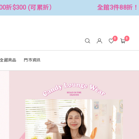
全館3件88折！🦄 滿$2500折$300 (可累折）
0
0
全館商品
門市資訊