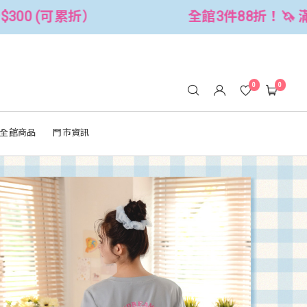
件88折！🦄 滿$2500折$300 (可累折）
0
0
全館商品
門市資訊