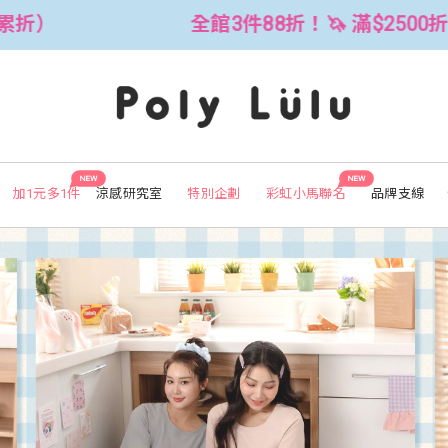
 滿$2500折$300 (可累折）
全館3
NEW
NEW
加1元多1件
涼感研究室
特別企劃
彩虹小馬聯名
品牌支線