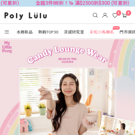
全館3件88折！🦄 滿$2500折$300 (可累折）
全館3件
0
0
NEW
本周新品
熱銷TOP30
涼感研究室
彩虹小馬聯名
門市資