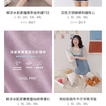
瞬涼冰肌索羅娜泰迪刺繡TEE
百搭方領蝴蝶刺繡背心
L
XL
2XL
3XL
4XL
L
XL
2XL
3XL
$690
$607
$590
$519
瞬涼冰肌萊賽爾蕾絲綁帶罩衫
條紋假兩件牛仔吊帶洋裝
L
XL
2XL
3XL
L
XL
2XL
3XL