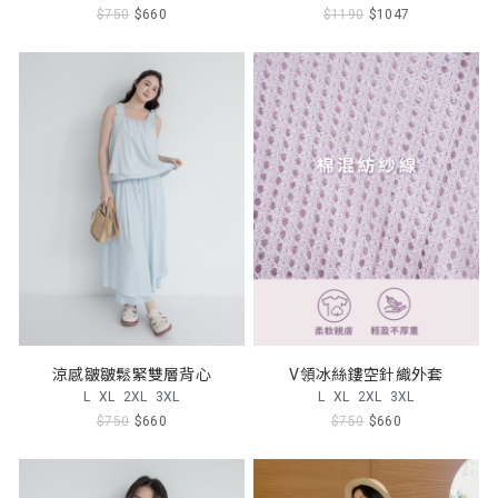
$750
$660
$1190
$1047
涼感皺皺鬆緊雙層背心
V領冰絲鏤空針織外套
L
XL
2XL
3XL
L
XL
2XL
3XL
$750
$660
$750
$660