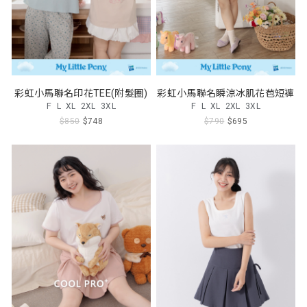
彩虹小馬聯名印花TEE(附髮圈)
彩虹小馬聯名瞬涼冰肌花苞短褲
F
L
XL
2XL
3XL
F
L
XL
2XL
3XL
$850
$748
$790
$695