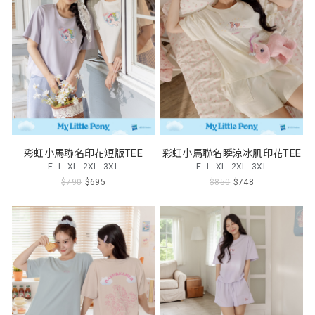
彩虹小馬聯名印花短版TEE
彩虹小馬聯名瞬涼冰肌印花TEE
F
L
XL
2XL
3XL
F
L
XL
2XL
3XL
$790
$695
$850
$748