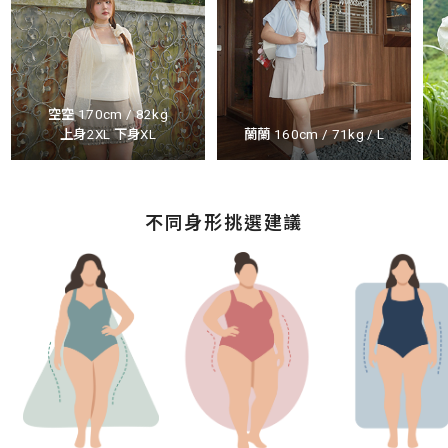
空空 170cm / 82kg
上身2XL 下身XL
蘭蘭 160cm / 71kg / L
不同身形挑選建議