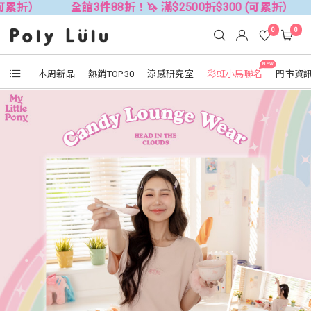
全館3件88折！🦄 滿$2500折$300 (可累折）
全館3件8
0
0
NEW
本周新品
熱銷TOP30
涼感研究室
彩虹小馬聯名
門市資