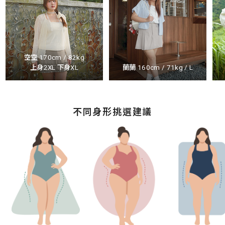
空空 170cm / 82kg
上身2XL 下身XL
蘭蘭 160cm / 71kg / L
不同身形挑選建議