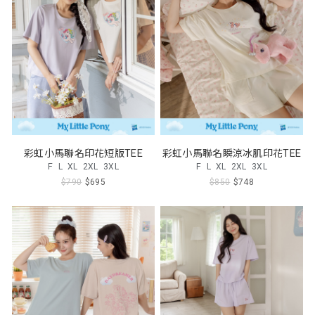
彩虹小馬聯名印花短版TEE
彩虹小馬聯名瞬涼冰肌印花TEE
F
L
XL
2XL
3XL
F
L
XL
2XL
3XL
$790
$695
$850
$748