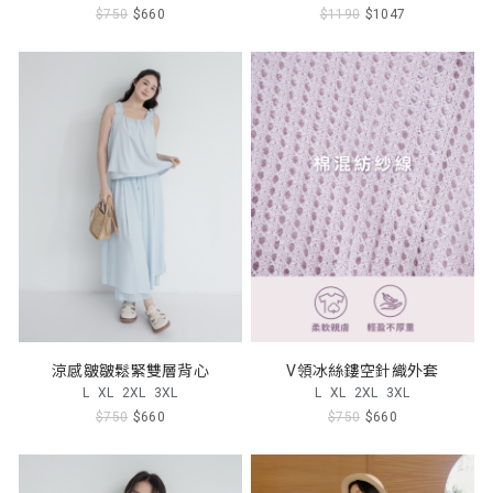
$750
$660
$1190
$1047
涼感皺皺鬆緊雙層背心
V領冰絲鏤空針織外套
L
XL
2XL
3XL
L
XL
2XL
3XL
$750
$660
$750
$660