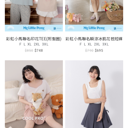
彩虹小馬聯名印花TEE(附髮圈)
彩虹小馬聯名瞬涼冰肌花苞短褲
F
L
XL
2XL
3XL
F
L
XL
2XL
3XL
$850
$748
$790
$695