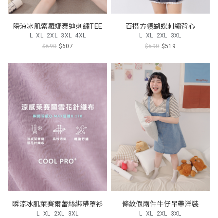
瞬涼冰肌索羅娜泰迪刺繡TEE
百搭方領蝴蝶刺繡背心
L
XL
2XL
3XL
4XL
L
XL
2XL
3XL
$690
$607
$590
$519
瞬涼冰肌萊賽爾蕾絲綁帶罩衫
條紋假兩件牛仔吊帶洋裝
L
XL
2XL
3XL
L
XL
2XL
3XL