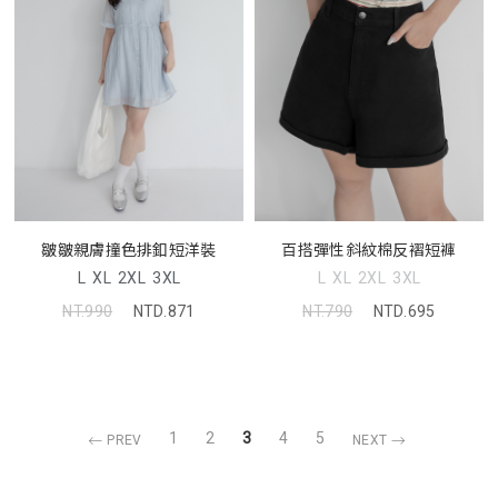
皺皺親膚撞色排釦短洋裝
百搭彈性斜紋棉反褶短褲
L
XL
2XL
3XL
L
XL
2XL
3XL
NT.990
NTD.871
NT.790
NTD.695
1
2
3
4
5
PREV
NEXT