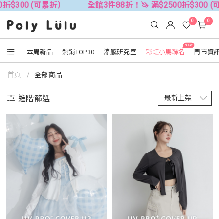
(可累折）
全館3件88折！🦄 滿$2500折$300 (可累折）
0
0
NEW
本周新品
熱銷TOP30
涼感研究室
彩虹小馬聯名
門市資
首頁
全部商品
進階篩選