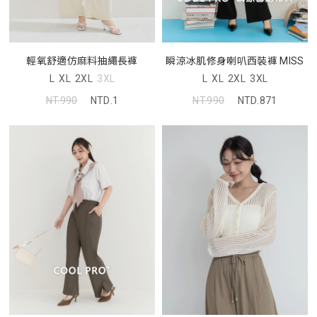
輕氧舒適仿麻料抽繩長褲
瞬涼冰肌修身喇叭西裝褲 MISS
L
XL
2XL
3XL
L
XL
2XL
3XL
NT.990
NTD.1
NT.990
NTD.871