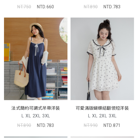
NT.750
NTD.660
NT.890
NTD.783
法式簡約可調式吊帶洋裝
可愛滿版蝴蝶結翻領短洋裝
L
XL
2XL
3XL
L
XL
2XL
3XL
NT.890
NTD.783
NT.990
NTD.871