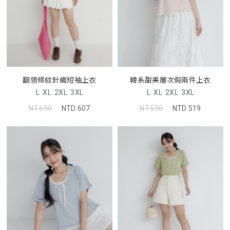
翻領條紋針織短袖上衣
韓系甜美層次假兩件上衣
L
XL
2XL
3XL
L
XL
2XL
3XL
NT.690
NTD.607
NT.590
NTD.519