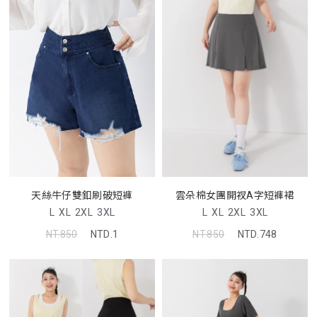
天絲牛仔雙釦刷破短褲
雲朵棉女團開衩A字短褲裙
L
XL
2XL
3XL
L
XL
2XL
3XL
NT.850
NTD.1
NT.850
NTD.748