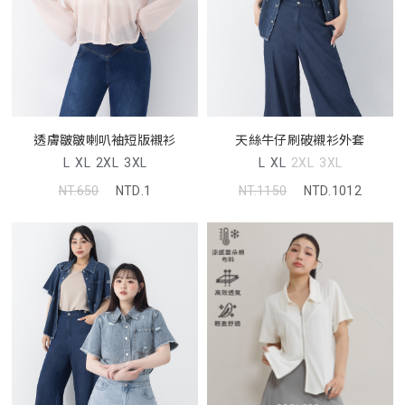
透膚皺皺喇叭袖短版襯衫
天絲牛仔刷破襯衫外套
L
XL
2XL
3XL
L
XL
2XL
3XL
NT.650
NTD.1
NT.1150
NTD.1012