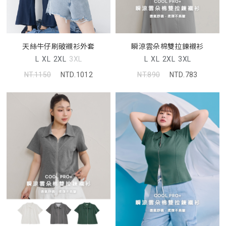
天絲牛仔刷破襯衫外套
瞬涼雲朵棉雙拉鍊襯衫
L
XL
2XL
3XL
L
XL
2XL
3XL
NT.1150
NTD.1012
NT.890
NTD.783