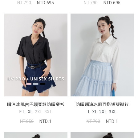
NT.790
NTD.695
NT.790
NTD.695
瞬涼冰肌古巴領寬鬆防曬襯衫
防曬瞬涼冰肌百搭短版襯衫
F
L
XL
2XL
3XL
L
XL
2XL
3XL
NT.850
NTD.1
NT.790
NTD.1