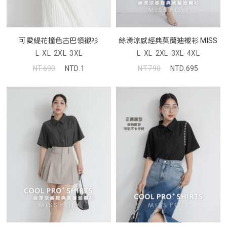
可愛緹花撞色古巴領襯衫
絲滑涼感經典莫蘭迪襯衫 MISS
L
XL
2XL
3XL
L
XL
2XL
3XL
4XL
NT.690
NTD.1
NT.790
NTD.695