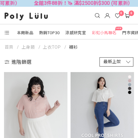
全館3件88折！🦄 滿$2500折$300 (可累折）
全館3件
0
0
NEW
本周新品
熱銷TOP30
涼感研究室
彩虹小馬聯名
門市資
首頁
上身類
上衣TOP
襯衫
進階篩選