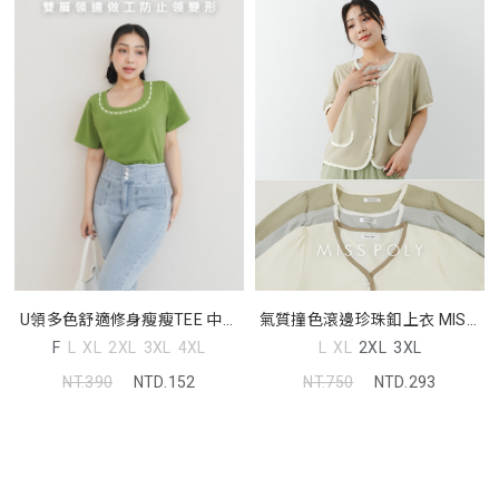
氣質撞色滾邊珍珠釦上衣 MISS.
U領多色舒適修身瘦瘦TEE 中大
中大尺碼上衣
尺碼上衣
L
XL
2XL
3XL
F
L
XL
2XL
3XL
4XL
NT.750
NTD.293
NT.390
NTD.152