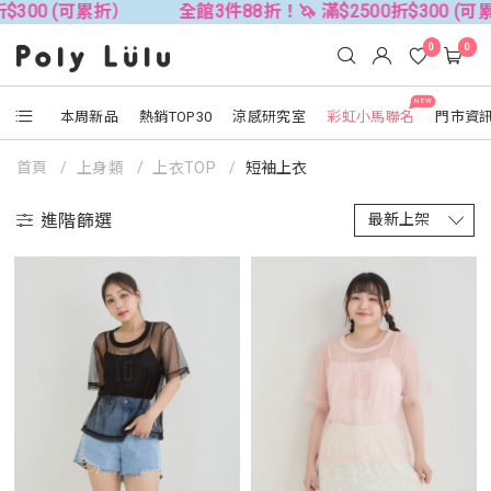
累折）
全館3件88折！🦄 滿$2500折$300 (可累折）
0
0
NEW
本周新品
熱銷TOP30
涼感研究室
彩虹小馬聯名
門市資
首頁
上身類
上衣TOP
短袖上衣
進階篩選