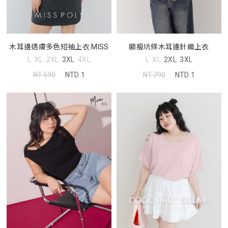
木耳邊透膚多色短袖上衣 MISS
顯瘦坑條木耳邊針織上衣
L
XL
2XL
3XL
4XL
L
XL
2XL
3XL
NT.590
NTD.1
NT.790
NTD.1