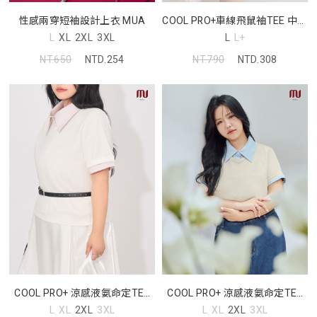
性感兩穿短袖設計上衣 MUA
COOL PRO+車線飛鼠袖TEE 中大
尺碼上衣
L
XL
2XL
3XL
L
L+
NT.650
NTD.254
NT.790
NTD.308
COOL PRO+ 涼感液氨命定TEE
COOL PRO+ 涼感液氨命定TEE
MORE U 中大尺碼上衣
MORE U 中大尺碼上衣
L
XL
2XL
3XL
L
XL
2XL
3XL