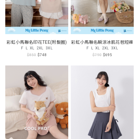
彩虹小馬聯名印花TEE(附髮圈)
彩虹小馬聯名瞬涼冰肌花苞短褲
F
L
XL
2XL
3XL
F
L
XL
2XL
3XL
$850
$748
$790
$695