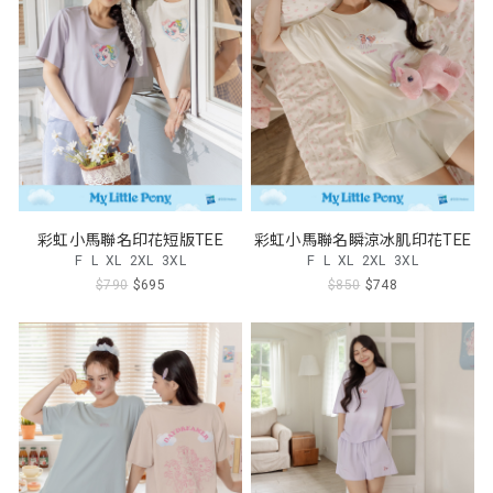
彩虹小馬聯名印花短版TEE
彩虹小馬聯名瞬涼冰肌印花TEE
F
L
XL
2XL
3XL
F
L
XL
2XL
3XL
$790
$695
$850
$748