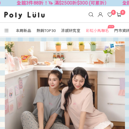
3件88折！🦄 滿$2500折$300 (可累折）
全館3件88折！
0
0
NEW
本周新品
熱銷TOP30
涼感研究室
彩虹小馬聯名
門市資