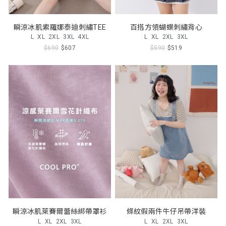
瞬涼冰肌索羅娜泰迪刺繡TEE
百搭方領蝴蝶刺繡背心
L
XL
2XL
3XL
4XL
L
XL
2XL
3XL
$690
$607
$590
$519
瞬涼冰肌萊賽爾蕾絲綁帶罩衫
條紋假兩件牛仔吊帶洋裝
L
XL
2XL
3XL
L
XL
2XL
3XL