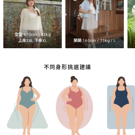
空空 170cm / 82kg
上身2XL 下身XL
蘭蘭 160cm / 71kg / L
不同身形挑選建議