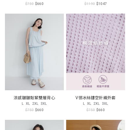
$750
$660
$1190
$1047
涼感皺皺鬆緊雙層背心
V領冰絲鏤空針織外套
L
XL
2XL
3XL
L
XL
2XL
3XL
$750
$660
$750
$660