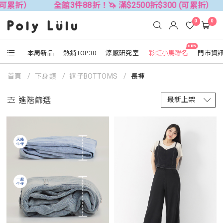
全館3件88折！🦄 滿$2500折$300 (可累折）
全館3件8
0
0
NEW
本周新品
熱銷TOP30
涼感研究室
彩虹小馬聯名
門市資
首頁
下身類
褲子BOTTOMS
長褲
進階篩選