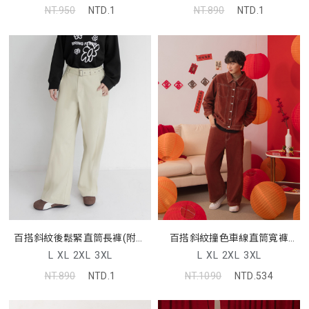
NT.950
NTD.1
NT.890
NTD.1
百搭斜紋後鬆緊直筒長褲(附腰
百搭斜紋撞色車線直筒寬褲
帶)
(unisex)
L
XL
2XL
3XL
L
XL
2XL
3XL
NT.890
NTD.1
NT.1090
NTD.534