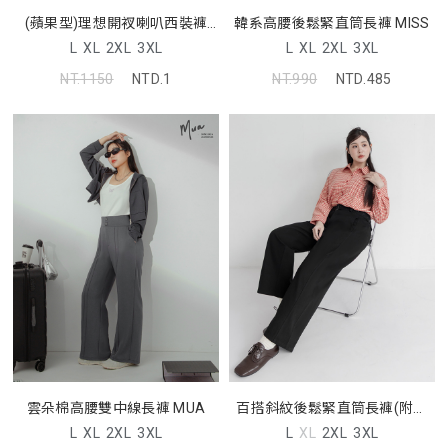
韓系高腰後鬆緊直筒長褲 MISS
(蘋果型)理想開衩喇叭西裝褲
MISS
L
XL
2XL
3XL
L
XL
2XL
3XL
NT.990
NTD.485
NT.1150
NTD.1
雲朵棉高腰雙中線長褲 MUA
百搭斜紋後鬆緊直筒長褲(附腰
帶)
L
XL
2XL
3XL
L
XL
2XL
3XL