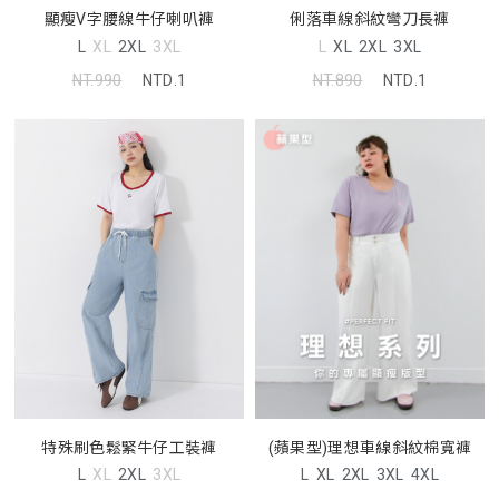
顯瘦V字腰線牛仔喇叭褲
俐落車線斜紋彎刀長褲
L
XL
2XL
3XL
L
XL
2XL
3XL
NT.990
NTD.1
NT.890
NTD.1
特殊刷色鬆緊牛仔工裝褲
(蘋果型)理想車線斜紋棉寬褲
L
XL
2XL
3XL
L
XL
2XL
3XL
4XL